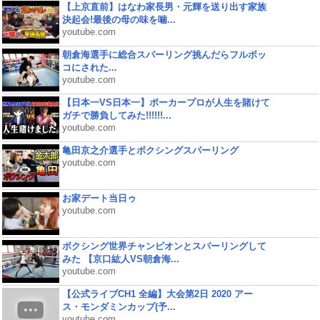
【上京直前】はなわ家長男・元輝を送り出す家族
決起会!最後の母の味を噛...
youtube.com
朝倉海選手に総合スパーリング挑んだらフルボッ
コにされた...
youtube.com
【日本一VS日本一】ポーカープロが人生を賭けて
ガチで勝負してみた!!!!!!...
youtube.com
亀田京之介選手とボクシングスパーリング
youtube.com
お家デート当日ゥ
youtube.com
ボクシング世界チャンピオンとスパーリングして
みた 【京口紘人VS朝倉海...
youtube.com
【公式ライブCH1 全編】大会第2日 2020 アー
ス・モンダミンカップ(予...
youtube.com