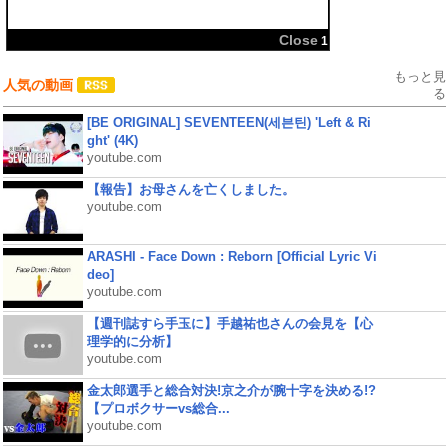
Close
1
もっと見
人気の動画
る
[BE ORIGINAL] SEVENTEEN(세븐틴) 'Left & Ri
ght' (4K)
youtube.com
【報告】お母さんを亡くしました。
youtube.com
ARASHI - Face Down : Reborn [Official Lyric Vi
deo]
youtube.com
【週刊誌すら手玉に】手越祐也さんの会見を【心
理学的に分析】
youtube.com
金太郎選手と総合対決!京之介が腕十字を決める!?
【プロボクサーvs総合...
youtube.com