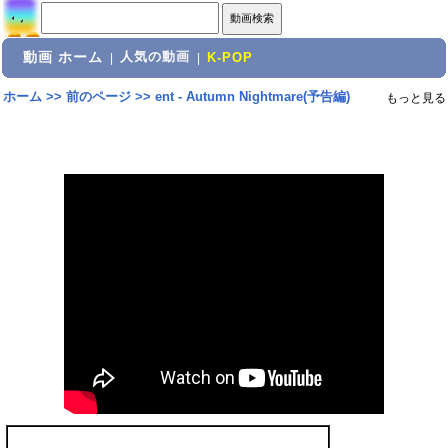
動画 ホーム
人気の動画
|
|
K-POP
ホーム
>>
前のページ
>>
ent - Autumn Nightmare(予告編)
もっと見る
共有: