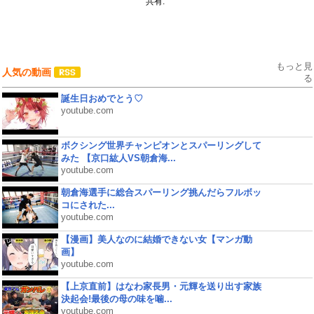
共有:
もっと見
人気の動画
る
誕生日おめでとう♡
youtube.com
ボクシング世界チャンピオンとスパーリングして
みた 【京口紘人VS朝倉海...
youtube.com
朝倉海選手に総合スパーリング挑んだらフルボッ
コにされた...
youtube.com
【漫画】美人なのに結婚できない女【マンガ動
画】
youtube.com
【上京直前】はなわ家長男・元輝を送り出す家族
決起会!最後の母の味を噛...
youtube.com