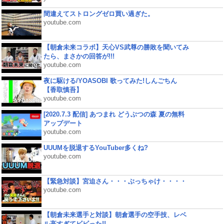
間違えてストロングゼロ買い過ぎた。
youtube.com
【朝倉未来コラボ】天心VS武尊の勝敗を聞いてみ
たら、まさかの回答が!!!
youtube.com
夜に駆ける/YOASOBI 歌ってみた!しんごちん
【香取慎吾】
youtube.com
[2020.7.3 配信] あつまれ どうぶつの森 夏の無料
アップデート
youtube.com
UUUMを脱退するYouTuber多くね?
youtube.com
【緊急対談】宮迫さん・・・ぶっちゃけ・・・・
youtube.com
【朝倉未来選手と対談】朝倉選手の空手技、レベ
ル高すぎてビビった!!