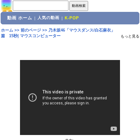
動画 ホーム
人気の動画
|
|
K-POP
ホーム
>>
前のページ
>>
乃木坂46「マウスダンス/白石麻衣」
篇 15秒| マウスコンピューター
もっと見る