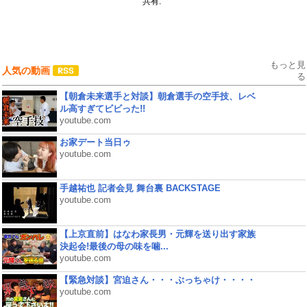
共有:
もっと見
人気の動画
る
【朝倉未来選手と対談】朝倉選手の空手技、レベ
ル高すぎてビビった!!
youtube.com
お家デート当日ゥ
youtube.com
手越祐也 記者会見 舞台裏 BACKSTAGE
youtube.com
【上京直前】はなわ家長男・元輝を送り出す家族
決起会!最後の母の味を噛...
youtube.com
【緊急対談】宮迫さん・・・ぶっちゃけ・・・・
youtube.com