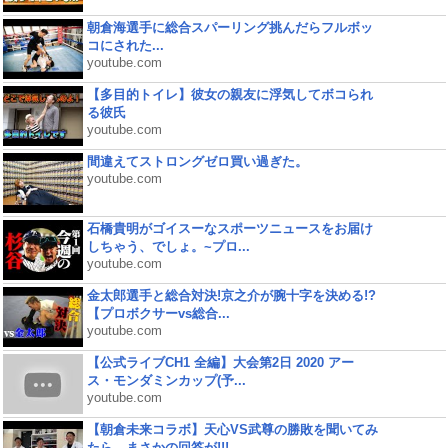
朝倉海選手に総合スパーリング挑んだらフルボッ
コにされた...
youtube.com
【多目的トイレ】彼女の親友に浮気してボコられ
る彼氏
youtube.com
間違えてストロングゼロ買い過ぎた。
youtube.com
石橋貴明がゴイスーなスポーツニュースをお届け
しちゃう、でしょ。~プロ...
youtube.com
金太郎選手と総合対決!京之介が腕十字を決める!?
【プロボクサーvs総合...
youtube.com
【公式ライブCH1 全編】大会第2日 2020 アー
ス・モンダミンカップ(予...
youtube.com
【朝倉未来コラボ】天心VS武尊の勝敗を聞いてみ
たら、まさかの回答が!!!