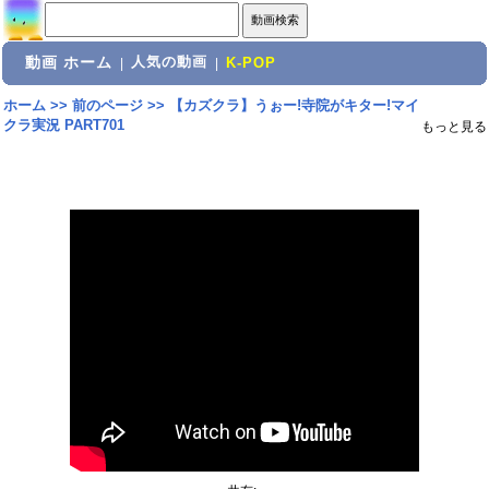
動画 ホーム
人気の動画
|
|
K-POP
ホーム
>>
前のページ
>>
【カズクラ】うぉー!寺院がキター!マイ
クラ実況 PART701
もっと見る