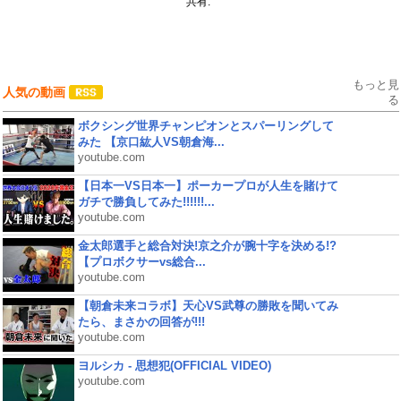
共有:
もっと見
人気の動画
る
ボクシング世界チャンピオンとスパーリングして
みた 【京口紘人VS朝倉海...
youtube.com
【日本一VS日本一】ポーカープロが人生を賭けて
ガチで勝負してみた!!!!!!...
youtube.com
金太郎選手と総合対決!京之介が腕十字を決める!?
【プロボクサーvs総合...
youtube.com
【朝倉未来コラボ】天心VS武尊の勝敗を聞いてみ
たら、まさかの回答が!!!
youtube.com
ヨルシカ - 思想犯(OFFICIAL VIDEO)
youtube.com