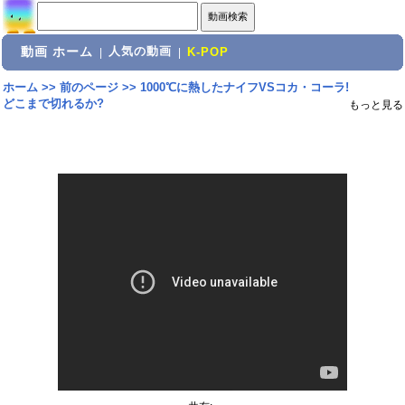
動画 ホーム
人気の動画
|
|
K-POP
ホーム
>>
前のページ
>>
1000℃に熱したナイフVSコカ・コーラ!
どこまで切れるか?
もっと見る