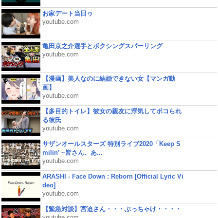
お家デート当日ゥ
youtube.com
亀田京之介選手とボクシングスパーリング
youtube.com
【漫画】美人なのに結婚できない女【マンガ動
画】
youtube.com
【多目的トイレ】彼女の親友に浮気してボコられ
る彼氏
youtube.com
サザンオールスターズ 特別ライブ2020「Keep S
milin’ ~皆さん、あ...
youtube.com
ARASHI - Face Down : Reborn [Official Lyric Vi
deo]
youtube.com
【緊急対談】宮迫さん・・・ぶっちゃけ・・・・
youtube.com