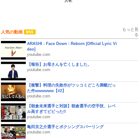
共有:
もっと見
人気の動画
る
ARASHI - Face Down : Reborn [Official Lyric Vi
deo]
youtube.com
【報告】お母さんを亡くしました。
youtube.com
【衝撃】料理の失敗作がツッコミどころ満載だっ
た件wwwwww【#2】
youtube.com
【朝倉未来選手と対談】朝倉選手の空手技、レベ
ル高すぎてビビった!!
youtube.com
亀田京之介選手とボクシングスパーリング
youtube.com