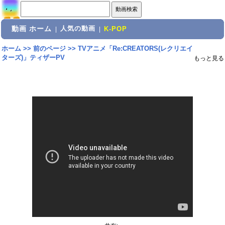
動画 ホーム
人気の動画
|
|
K-POP
ホーム
>>
前のページ
>>
TVアニメ「Re:CREATORS(レクリエイ
ターズ)」ティザーPV
もっと見る