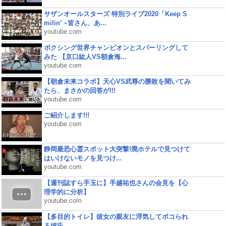
サザンオールスターズ 特別ライブ2020「Keep S
milin’ ~皆さん、あ...
youtube.com
ボクシング世界チャンピオンとスパーリングして
みた 【京口紘人VS朝倉海...
youtube.com
【朝倉未来コラボ】天心VS武尊の勝敗を聞いてみ
たら、まさかの回答が!!!
youtube.com
ご紹介します!!!
youtube.com
静岡最恐心霊スポット大突撃!廃ホテルで見つけて
はいけないモノを見つけ...
youtube.com
【週刊誌すら手玉に】手越祐也さんの会見を【心
理学的に分析】
youtube.com
【多目的トイレ】彼女の親友に浮気してボコられ
る彼氏