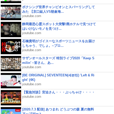
ボクシング世界チャンピオンとスパーリングして
みた 【京口紘人VS朝倉海...
youtube.com
静岡最恐心霊スポット大突撃!廃ホテルで見つけて
はいけないモノを見つけ...
youtube.com
石橋貴明がゴイスーなスポーツニュースをお届け
しちゃう、でしょ。~プロ...
youtube.com
サザンオールスターズ 特別ライブ2020「Keep S
milin’ ~皆さん、あ...
youtube.com
[BE ORIGINAL] SEVENTEEN(세븐틴) 'Left & Ri
ght' (4K)
youtube.com
【緊急対談】宮迫さん・・・ぶっちゃけ・・・・
youtube.com
[2020.7.3 配信] あつまれ どうぶつの森 夏の無料
アップデート