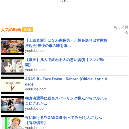
共有:
もっと見
人気の動画
る
【上京直前】はなわ家長男・元輝を送り出す家族
決起会!最後の母の味を噛...
youtube.com
【漫画】凡人で終わる人の悪い習慣【マンガ動
画】
youtube.com
ARASHI - Face Down : Reborn [Official Lyric Vi
deo]
youtube.com
朝倉海選手に総合スパーリング挑んだらフルボッ
コにされた...
youtube.com
夜に駆ける/YOASOBI 歌ってみた!しんごちん
【香取慎吾】
youtube.com