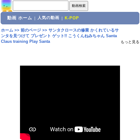
動画 ホーム
人気の動画
|
|
K-POP
ホーム
>>
前のページ
>>
サンタクロースの修業 かくれているサ
ンタを見つけて プレゼント ゲット!! こうくんねみちゃん Santa
Claus training Play Santa
もっと見る