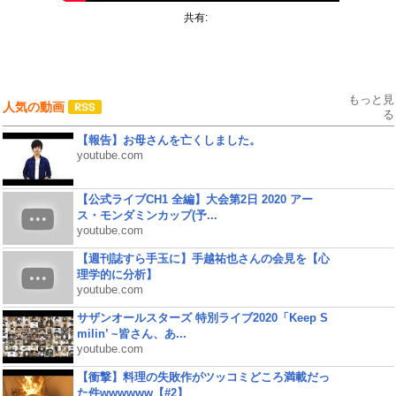
共有:
もっと見
人気の動画
る
【報告】お母さんを亡くしました。
youtube.com
【公式ライブCH1 全編】大会第2日 2020 アー
ス・モンダミンカップ(予...
youtube.com
【週刊誌すら手玉に】手越祐也さんの会見を【心
理学的に分析】
youtube.com
サザンオールスターズ 特別ライブ2020「Keep S
milin’ ~皆さん、あ...
youtube.com
【衝撃】料理の失敗作がツッコミどころ満載だっ
た件wwwwww【#2】