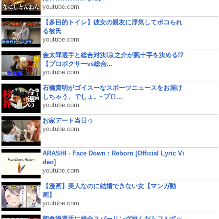
youtube.com
【多目的トイレ】彼女の親友に浮気してボコられ
る彼氏
youtube.com
金太郎選手と総合対決!京之介が腕十字を決める!?
【プロボクサーvs総合...
youtube.com
石橋貴明がゴイスーなスポーツニュースをお届け
しちゃう、でしょ。~プロ...
youtube.com
お家デート当日ゥ
youtube.com
ARASHI - Face Down : Reborn [Official Lyric Vi
deo]
youtube.com
【漫画】美人なのに結婚できない女【マンガ動
画】
youtube.com
朝倉海選手に総合スパーリング挑んだらフルボッ