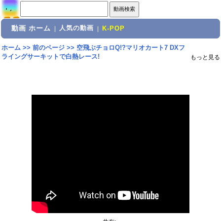
動画 ホーム
人気の動画
|
|
K-POP
ホーム
>>
前のページ
>>
空飛ぶチョロQ!?マリオカート7 DXフ
ライングサーキットで白熱レース!
もっと見る