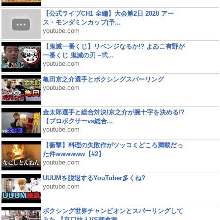
【公式ライブCH1 全編】大会第2日 2020 アー
ス・モンダミンカップ(予...
youtube.com
【鬼滅一番くじ】リベンジなるか!? よゐこ有野が
一番くじ 鬼滅の刃 ~弐...
youtube.com
亀田京之介選手とボクシングスパーリング
youtube.com
金太郎選手と総合対決!京之介が腕十字を決める!?
【プロボクサーvs総合...
youtube.com
【衝撃】料理の失敗作がツッコミどころ満載だっ
た件wwwwww【#2】
youtube.com
UUUMを脱退するYouTuber多くね?
youtube.com
ボクシング世界チャンピオンとスパーリングして
みた 【京口紘人VS朝倉海...