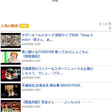
共有:
もっと見
人気の動画
る
サザンオールスターズ 特別ライブ2020「Keep S
milin’ ~皆さん、あ...
youtube.com
夜に駆ける/YOASOBI 歌ってみた!しんごちん
【香取慎吾】
youtube.com
石橋貴明がゴイスーなスポーツニュースをお届け
しちゃう、でしょ。~プロ...
youtube.com
手越祐也 記者会見 舞台裏 BACKSTAGE
youtube.com
【緊急対談】宮迫さん・・・ぶっちゃけ・・・・
youtube.com