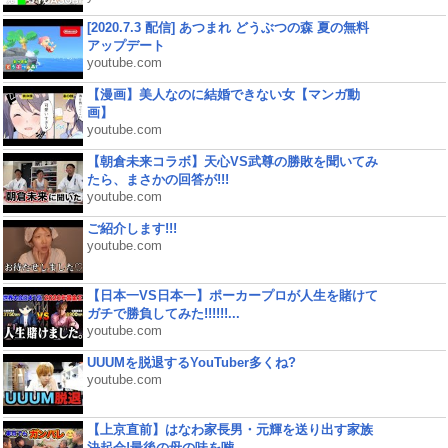
[2020.7.3 配信] あつまれ どうぶつの森 夏の無料
アップデート
youtube.com
【漫画】美人なのに結婚できない女【マンガ動
画】
youtube.com
【朝倉未来コラボ】天心VS武尊の勝敗を聞いてみ
たら、まさかの回答が!!!
youtube.com
ご紹介します!!!
youtube.com
【日本一VS日本一】ポーカープロが人生を賭けて
ガチで勝負してみた!!!!!!...
youtube.com
UUUMを脱退するYouTuber多くね?
youtube.com
【上京直前】はなわ家長男・元輝を送り出す家族
決起会!最後の母の味を噛...