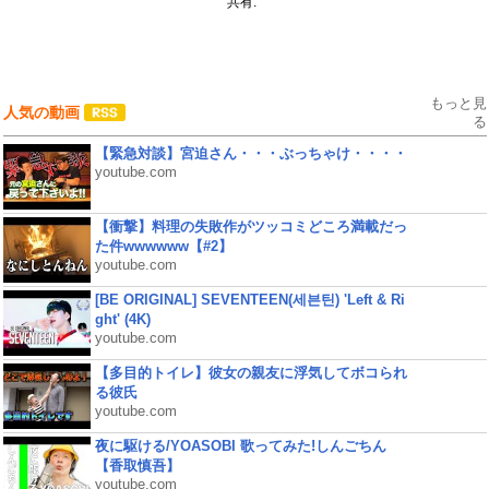
共有:
もっと見
人気の動画
る
【緊急対談】宮迫さん・・・ぶっちゃけ・・・・
youtube.com
【衝撃】料理の失敗作がツッコミどころ満載だっ
た件wwwwww【#2】
youtube.com
[BE ORIGINAL] SEVENTEEN(세븐틴) 'Left & Ri
ght' (4K)
youtube.com
【多目的トイレ】彼女の親友に浮気してボコられ
る彼氏
youtube.com
夜に駆ける/YOASOBI 歌ってみた!しんごちん
【香取慎吾】
youtube.com