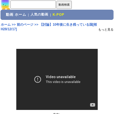
動画 ホーム
人気の動画
|
|
K-POP
ホーム
>>
前のページ
>>
【討論】10年後に生き残っている国[桜
H28/12/17]
もっと見る