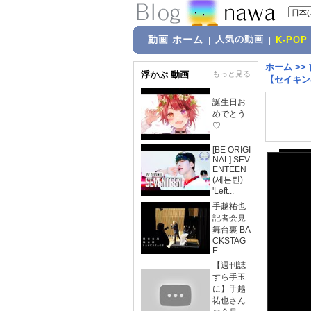
動画 ホーム
人気の動画
|
|
K-POP
ホーム
>>
浮かぶ 動画
もっと見る
【セイキン
誕生日お
めでとう
♡
[BE ORIGI
NAL] SEV
ENTEEN
(세븐틴)
'Left...
手越祐也
記者会見
舞台裏 BA
CKSTAG
E
【週刊誌
すら手玉
に】手越
祐也さん