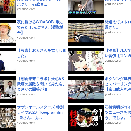
ボクサーvs総合...
youtube.com
youtube.com
夜に駆ける/YOASOBI 歌っ
間違えてスト
てみた!しんごちん【香取慎
過ぎた。
吾】
youtube.com
youtube.com
【報告】お母さんを亡くしま
【漫画】凡人
した。
い習慣【マン
youtube.com
youtube.com
【朝倉未来コラボ】天心VS
ボクシング世
武尊の勝敗を聞いてみたら、
とスパーリン
まさかの回答が!!!
【京口紘人VS朝
youtube.com
youtube.com
サザンオールスターズ 特別
石橋貴明がゴ
ライブ2020「Keep Smilin’
ツニュースを
~皆さん、あ...
う、でしょ。~プ
youtube.com
youtube.com