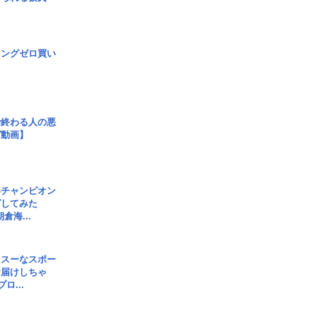
ロングゼロ買い
で終わる人の悪
ガ動画】
界チャンピオン
グしてみた
倉海...
イスーなスポー
お届けしちゃ
ロ...