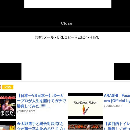
Close
6
共有:
メール
•
URLコピー
•
Editor
•
HTML
画
【日本一VS日本一】ポーカ
ARASHI - Face
ープロが人生を賭けてガチで
orn [Official L
勝負してみた!!!!!!...
youtube.com
youtube.com
金太郎選手と総合対決!京之
【多目的トイ
介が腕十字を決める!?【プロ
に浮気してボ