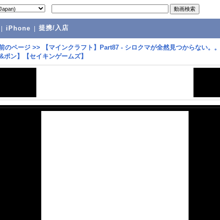
提携/入店
|
iPhone
|
前のページ
>>
【マインクラフト】Part87 - シロクマが全然見つからない。
&ポン】【セイキンゲームズ】