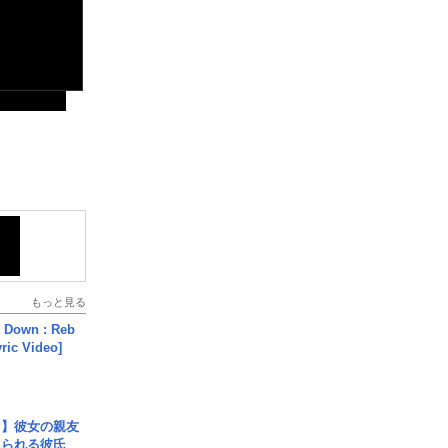
もっと見る
 Down : Reb
yric Video]
レ】彼女の親友
コられる彼氏