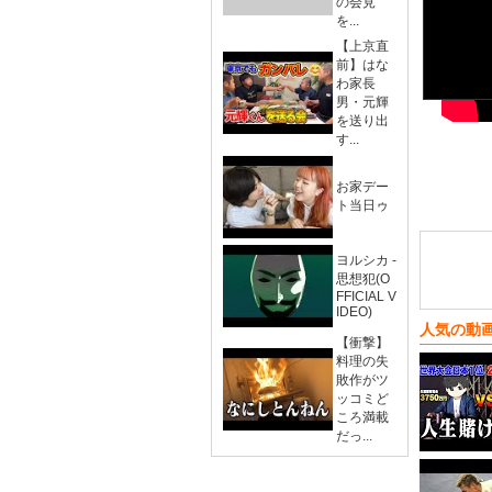
の会見
を...
【上京直
前】はな
わ家長
男・元輝
を送り出
す...
お家デー
ト当日ゥ
ヨルシカ -
思想犯(O
FFICIAL V
IDEO)
人気の動
【衝撃】
料理の失
敗作がツ
ッコミど
ころ満載
だっ...