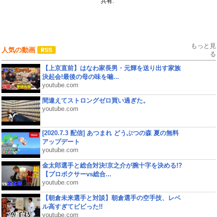
共有:
もっと見
人気の動画
る
【上京直前】はなわ家長男・元輝を送り出す家族
決起会!最後の母の味を噛...
youtube.com
間違えてストロングゼロ買い過ぎた。
youtube.com
[2020.7.3 配信] あつまれ どうぶつの森 夏の無料
アップデート
youtube.com
金太郎選手と総合対決!京之介が腕十字を決める!?
【プロボクサーvs総合...
youtube.com
【朝倉未来選手と対談】朝倉選手の空手技、レベ
ル高すぎてビビった!!
youtube.com