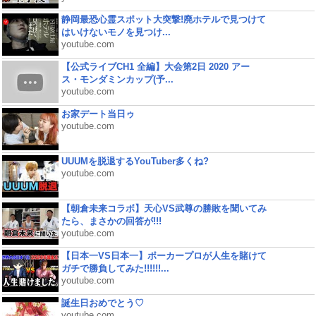
静岡最恐心霊スポット大突撃!廃ホテルで見つけて
はいけないモノを見つけ...
youtube.com
【公式ライブCH1 全編】大会第2日 2020 アー
ス・モンダミンカップ(予...
youtube.com
お家デート当日ゥ
youtube.com
UUUMを脱退するYouTuber多くね?
youtube.com
【朝倉未来コラボ】天心VS武尊の勝敗を聞いてみ
たら、まさかの回答が!!!
youtube.com
【日本一VS日本一】ポーカープロが人生を賭けて
ガチで勝負してみた!!!!!!...
youtube.com
誕生日おめでとう♡
youtube.com