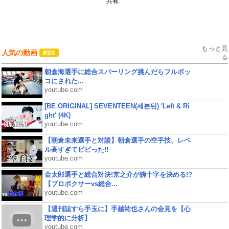
共有:
もっと見
人気の動画
る
朝倉海選手に総合スパーリング挑んだらフルボッ
コにされた...
youtube.com
[BE ORIGINAL] SEVENTEEN(세븐틴) 'Left & Ri
ght' (4K)
youtube.com
【朝倉未来選手と対談】朝倉選手の空手技、レベ
ル高すぎてビビった!!
youtube.com
金太郎選手と総合対決!京之介が腕十字を決める!?
【プロボクサーvs総合...
youtube.com
【週刊誌すら手玉に】手越祐也さんの会見を【心
理学的に分析】
youtube.com