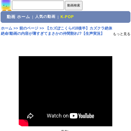
動画 ホーム
人気の動画
|
|
K-POP
ホーム
>>
前のページ
>>
【カズぽこくら#18後半】カズクラ絶体
絶命!動画の内容が薄すぎてまさかの仲間割れ!?【生声実況】
もっと見る