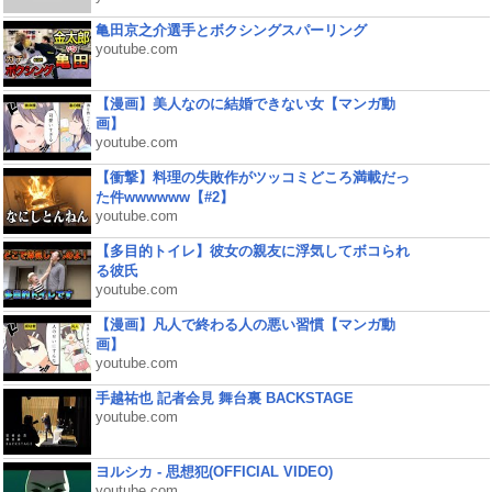
亀田京之介選手とボクシングスパーリング
youtube.com
【漫画】美人なのに結婚できない女【マンガ動
画】
youtube.com
【衝撃】料理の失敗作がツッコミどころ満載だっ
た件wwwwww【#2】
youtube.com
【多目的トイレ】彼女の親友に浮気してボコられ
る彼氏
youtube.com
【漫画】凡人で終わる人の悪い習慣【マンガ動
画】
youtube.com
手越祐也 記者会見 舞台裏 BACKSTAGE
youtube.com
ヨルシカ - 思想犯(OFFICIAL VIDEO)
youtube.com