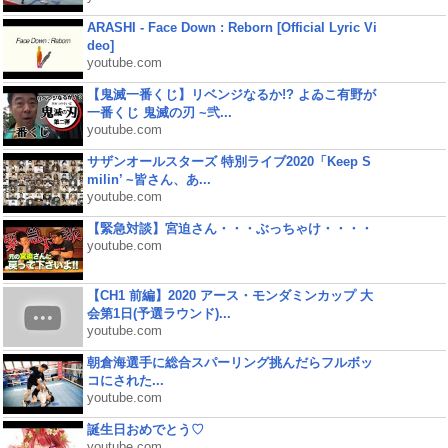
ARASHI - Face Down : Reborn [Official Lyric Vi
deo]
youtube.com
【鬼滅一番くじ】リベンジなるか!? よゐこ有野が
一番くじ 鬼滅の刃 ~弐...
youtube.com
サザンオールスターズ 特別ライブ2020「Keep S
milin’ ~皆さん、あ...
youtube.com
【緊急対談】宮迫さん・・・ぶっちゃけ・・・・
youtube.com
【CH1 前編】2020 アース・モンダミンカップ 大
会第1日(予選ラウンド)...
youtube.com
朝倉海選手に総合スパーリング挑んだらフルボッ
コにされた...
youtube.com
誕生日おめでとう♡
youtube.com