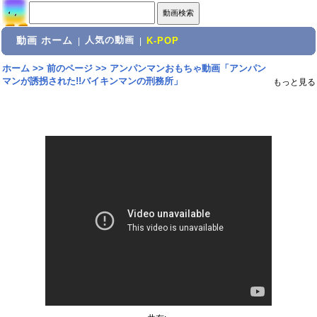
動画 ホーム
人気の動画
|
|
K-POP
ホーム
>>
前のページ
>>
アンパンマンおもちゃ動画「アンパン
マンが誘拐された!!バイキンマンの刑務所」
もっと見る