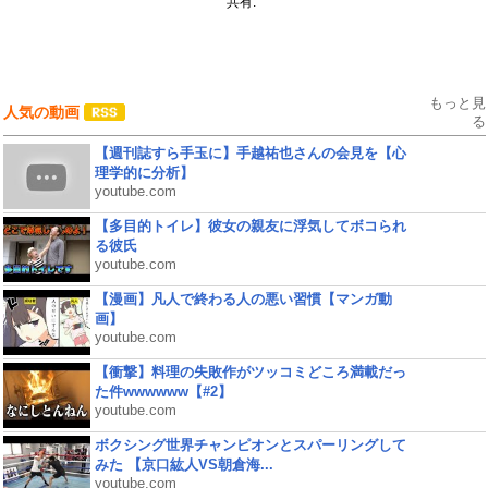
共有:
もっと見
人気の動画
る
【週刊誌すら手玉に】手越祐也さんの会見を【心
理学的に分析】
youtube.com
【多目的トイレ】彼女の親友に浮気してボコられ
る彼氏
youtube.com
【漫画】凡人で終わる人の悪い習慣【マンガ動
画】
youtube.com
【衝撃】料理の失敗作がツッコミどころ満載だっ
た件wwwwww【#2】
youtube.com
ボクシング世界チャンピオンとスパーリングして
みた 【京口紘人VS朝倉海...
youtube.com