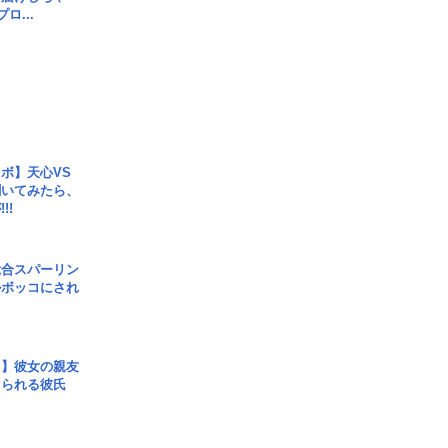
ロ...
ボ】天心VS
聞いてみたら、
!!
総合スパーリン
ルボッコにされ
レ】彼女の親友
コられる彼氏