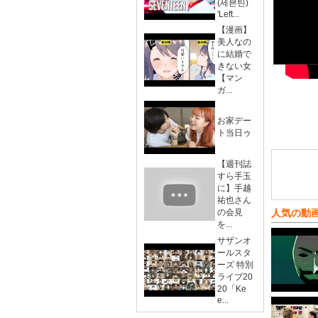
(세븐틴)
'Left...
【漫画】
美人なの
に結婚で
きない女
【マン
ガ...
お家デー
ト当日ゥ
【週刊誌
すら手玉
に】手越
祐也さん
の会見
人気の動
を...
サザンオ
ールスタ
ーズ 特別
ライブ20
20「Ke
e...