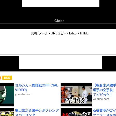
Close
6
共有:
メール
•
URLコピー
•
Editor
•
HTML
画
ヨルシカ - 思想犯(OFFICIAL
【朝倉未来選
VIDEO)
選手の空手技
youtube.com
てビビった!!
youtube.com
亀田京之介選手とボクシング
石橋貴明がゴ
スパーリング
ツニュースを