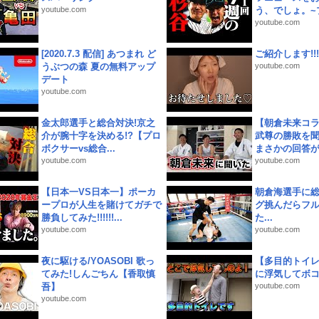
youtube.com
う、でしょ。~プ
youtube.com
[2020.7.3 配信] あつまれ ど
ご紹介します!!!
うぶつの森 夏の無料アップ
youtube.com
デート
youtube.com
金太郎選手と総合対決!京之
【朝倉未来コラ
介が腕十字を決める!?【プロ
武尊の勝敗を
ボクサーvs総合...
まさかの回答が!
youtube.com
youtube.com
【日本一VS日本一】ポーカ
朝倉海選手に
ープロが人生を賭けてガチで
グ挑んだらフ
勝負してみた!!!!!!...
た...
youtube.com
youtube.com
夜に駆ける/YOASOBI 歌っ
【多目的トイ
てみた!しんごちん【香取慎
に浮気してボ
吾】
youtube.com
youtube.com