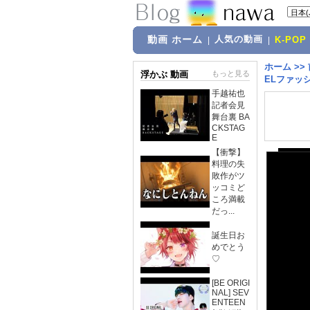
動画 ホーム
人気の動画
|
|
K-POP
ホーム
>>
浮かぶ 動画
もっと見る
ELファッ
手越祐也
記者会見
舞台裏 BA
CKSTAG
E
【衝撃】
料理の失
敗作がツ
ッコミど
ころ満載
だっ...
誕生日お
めでとう
♡
[BE ORIGI
NAL] SEV
ENTEEN