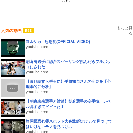
共有:
もっと見
人気の動画
る
ヨルシカ - 思想犯(OFFICIAL VIDEO)
youtube.com
朝倉海選手に総合スパーリング挑んだらフルボッ
コにされた...
youtube.com
【週刊誌すら手玉に】手越祐也さんの会見を【心
理学的に分析】
youtube.com
【朝倉未来選手と対談】朝倉選手の空手技、レベ
ル高すぎてビビった!!
youtube.com
静岡最恐心霊スポット大突撃!廃ホテルで見つけて
はいけないモノを見つけ...
youtube.com