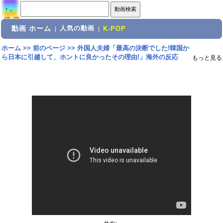
動画 ホーム
人気の動画
|
|
K-POP
ホーム
>>
前のページ
>>
外国人夫婦「最高の決断でした!韓国か
ら日本に引越して、ホントに良かったその理由!」海外の反応
もっと見る