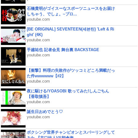
石橋貴明がゴイスーなスポーツニュースをお届け
しちゃう、でしょ。~プロ...
youtube.com
[BE ORIGINAL] SEVENTEEN(세븐틴) 'Left & Ri
ght' (4K)
youtube.com
手越祐也 記者会見 舞台裏 BACKSTAGE
youtube.com
【衝撃】料理の失敗作がツッコミどころ満載だっ
た件wwwwww【#2】
youtube.com
夜に駆ける/YOASOBI 歌ってみた!しんごちん
【香取慎吾】
youtube.com
誕生日おめでとう♡
youtube.com
ボクシング世界チャンピオンとスパーリングして
みた 【京口紘人VS朝倉海...