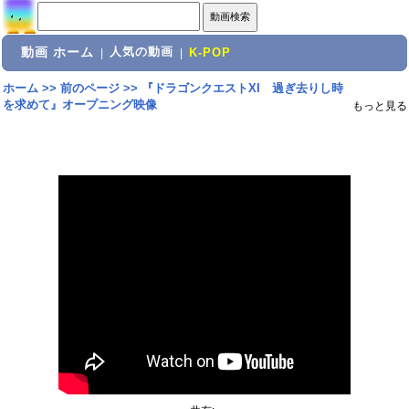
動画 ホーム
人気の動画
|
|
K-POP
ホーム
>>
前のページ
>>
『ドラゴンクエストXI 過ぎ去りし時
を求めて』オープニング映像
もっと見る