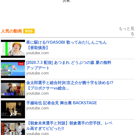
共有:
もっと見
人気の動画
る
夜に駆ける/YOASOBI 歌ってみた!しんごちん
【香取慎吾】
youtube.com
[2020.7.3 配信] あつまれ どうぶつの森 夏の無料
アップデート
youtube.com
金太郎選手と総合対決!京之介が腕十字を決める!?
【プロボクサーvs総合...
youtube.com
手越祐也 記者会見 舞台裏 BACKSTAGE
youtube.com
【朝倉未来選手と対談】朝倉選手の空手技、レベ
ル高すぎてビビった!!
youtube.com