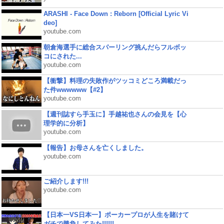
ARASHI - Face Down : Reborn [Official Lyric Vi
deo]
youtube.com
朝倉海選手に総合スパーリング挑んだらフルボッ
コにされた...
youtube.com
【衝撃】料理の失敗作がツッコミどころ満載だっ
た件wwwwww【#2】
youtube.com
【週刊誌すら手玉に】手越祐也さんの会見を【心
理学的に分析】
youtube.com
【報告】お母さんを亡くしました。
youtube.com
ご紹介します!!!
youtube.com
【日本一VS日本一】ポーカープロが人生を賭けて
ガチで勝負してみた!!!!!!...