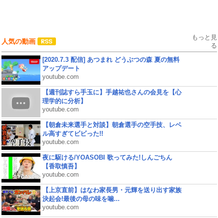
もっと見
人気の動画
る
[2020.7.3 配信] あつまれ どうぶつの森 夏の無料
アップデート
youtube.com
【週刊誌すら手玉に】手越祐也さんの会見を【心
理学的に分析】
youtube.com
【朝倉未来選手と対談】朝倉選手の空手技、レベ
ル高すぎてビビった!!
youtube.com
夜に駆ける/YOASOBI 歌ってみた!しんごちん
【香取慎吾】
youtube.com
【上京直前】はなわ家長男・元輝を送り出す家族
決起会!最後の母の味を噛...
youtube.com