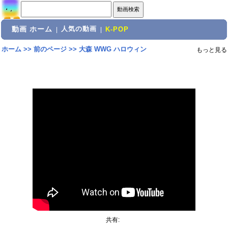
動画 ホーム
人気の動画
|
|
K-POP
ホーム
>>
前のページ
>>
大森 WWG ハロウィン
もっと見る
共有: