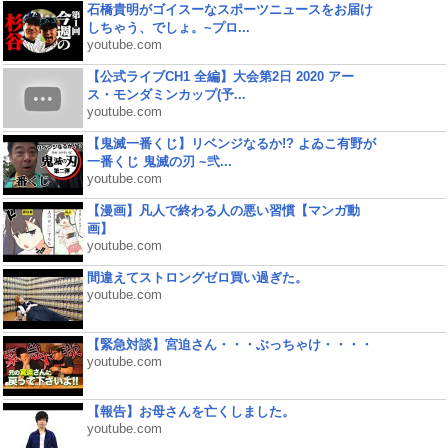
石橋貴明がゴイスーなスポーツニュースをお届け
しちゃう、でしょ。~プロ...
youtube.com
【公式ライブCH1 全編】大会第2日 2020 アー
ス・モンダミンカップ(予...
youtube.com
【鬼滅一番くじ】リベンジなるか!? よゐこ有野が
一番くじ 鬼滅の刃 ~弐...
youtube.com
【漫画】凡人で終わる人の悪い習慣【マンガ動
画】
youtube.com
間違えてストロングゼロ買い過ぎた。
youtube.com
【緊急対談】宮迫さん・・・ぶっちゃけ・・・・
youtube.com
【報告】お母さんを亡くしました。
youtube.com