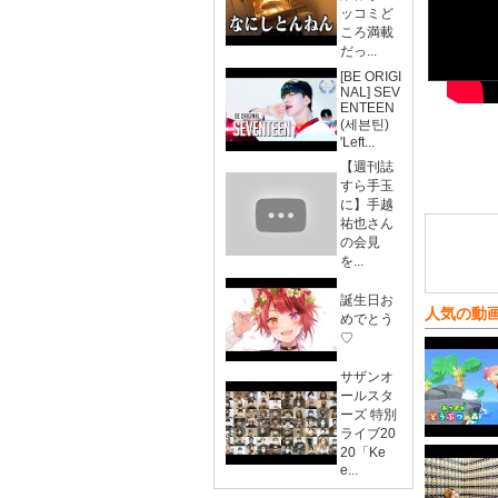
ッコミど
ころ満載
だっ...
[BE ORIGI
NAL] SEV
ENTEEN
(세븐틴)
'Left...
【週刊誌
すら手玉
に】手越
祐也さん
の会見
を...
誕生日お
人気の動
めでとう
♡
サザンオ
ールスタ
ーズ 特別
ライブ20
20「Ke
e...