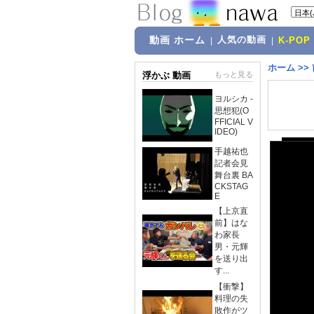
動画 ホーム
人気の動画
|
|
K-POP
ホーム
>>
浮かぶ 動画
もっと見る
ヨルシカ -
思想犯(O
FFICIAL V
IDEO)
手越祐也
記者会見
舞台裏 BA
CKSTAG
E
【上京直
前】はな
わ家長
男・元輝
を送り出
す...
【衝撃】
料理の失
敗作がツ