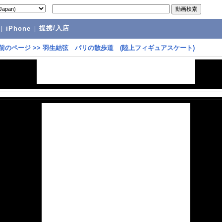
提携/入店
|
iPhone
|
前のページ
>>
羽生結弦 パリの散歩道 (陸上フィギュアスケート)