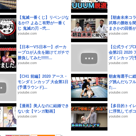
【鬼滅一番くじ】リベンジな
【朝倉未来コラ
るか!? よゐこ有野が一番く
武尊の勝敗を
じ 鬼滅の刃 ~弐...
まさかの回答が!
youtube.com
youtube.com
【日本一VS日本一】ポーカ
【公式ライブC
ープロが人生を賭けてガチで
会第2日 2020
勝負してみた!!!!!!...
ダミンカップ(予.
youtube.com
youtube.com
【CH1 前編】2020 アース・
朝倉海選手に
モンダミンカップ 大会第1日
グ挑んだらフ
(予選ラウンド)...
た...
youtube.com
youtube.com
【漫画】美人なのに結婚でき
【多目的トイ
ない女【マンガ動画】
に浮気してボ
youtube.com
youtube.com