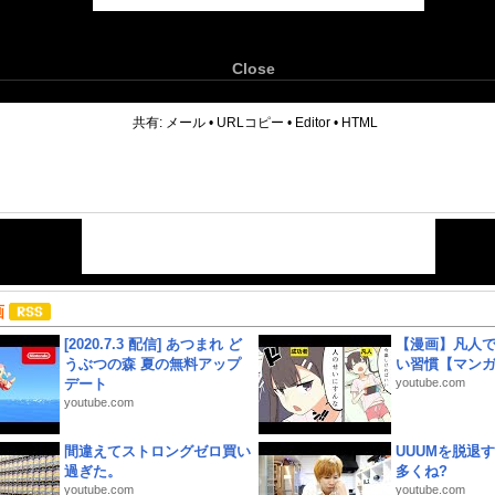
Close
6
共有:
メール
•
URLコピー
•
Editor
•
HTML
画
[2020.7.3 配信] あつまれ ど
【漫画】凡人
うぶつの森 夏の無料アップ
い習慣【マン
デート
youtube.com
youtube.com
間違えてストロングゼロ買い
UUUMを脱退する
過ぎた。
多くね?
youtube.com
youtube.com