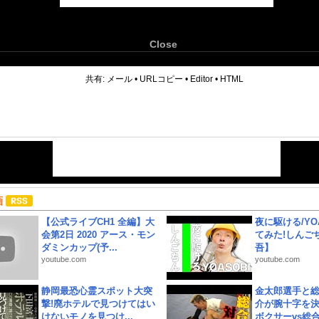
Close
6
共有:
メール
•
URLコピー
•
Editor
•
HTML
画
【公式ライブCH1 全編】大
夜に駆ける/YOA
会第2日 2020 アース・モン
てみた!しんご
ダミンカップ(予...
吾】
youtube.com
youtube.com
静岡最恐心霊スポット大突
金太郎選手と総
撃!廃ホテルで見つけてはい
介が腕十字を決
けないモノを見つけ...
ボクサーvs総合.