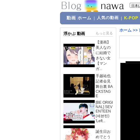
動画 ホーム
人気の動画
|
|
K-POP
ホーム
>>
浮かぶ 動画
もっと見る
【漫画】
美人なの
に結婚で
きない女
【マン
ガ...
手越祐也
記者会見
舞台裏 BA
CKSTAG
E
[BE ORIGI
NAL] SEV
ENTEEN
(세븐틴)
'Left...
誕生日お
めでとう