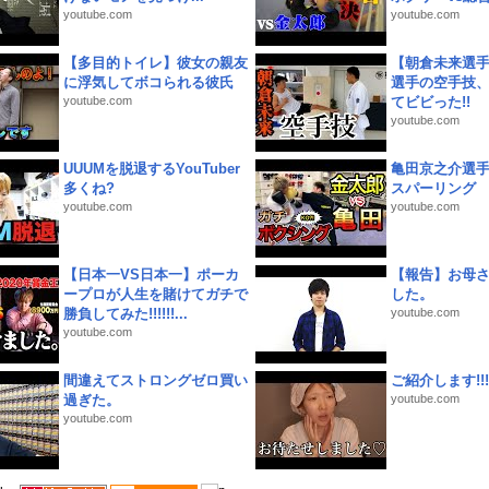
youtube.com
youtube.com
【多目的トイレ】彼女の親友
【朝倉未来選
に浮気してボコられる彼氏
選手の空手技
youtube.com
てビビった!!
youtube.com
UUUMを脱退するYouTuber
亀田京之介選
多くね?
スパーリング
youtube.com
youtube.com
【日本一VS日本一】ポーカ
【報告】お母
ープロが人生を賭けてガチで
した。
勝負してみた!!!!!!...
youtube.com
youtube.com
間違えてストロングゼロ買い
ご紹介します!!!
過ぎた。
youtube.com
youtube.com