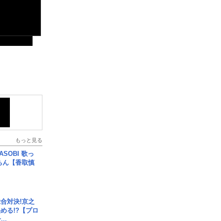
もっと見る
SOBI 歌っ
ちん【香取慎
合対決!京之
める!?【プロ
..