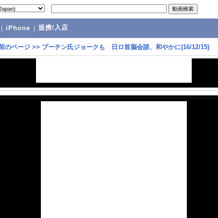
提携/入店
|
iPhone
|
前のページ
>>
プーチン氏ジョークも 日ロ首脳会談、和やかに(16/12/15)