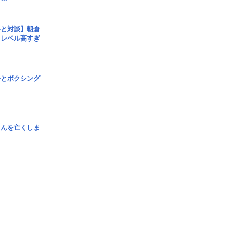
手と対談】朝倉
、レベル高すぎ
手とボクシング
さんを亡くしま