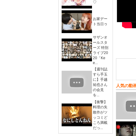
♡
お家デー
ト当日ゥ
サザンオ
ールスタ
ーズ 特別
ライブ20
20「Ke
e...
【週刊誌
すら手玉
に】手越
祐也さん
人気の動
の会見
を...
【衝撃】
料理の失
敗作がツ
ッコミど
ころ満載
だっ...