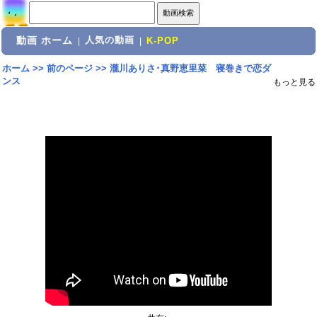
動画 ホーム
人気の動画
|
|
K-POP
ホーム
>>
前のページ
>>
瀧川ありさ･真野恵里菜 寝巻きで恋ダ
ンス
もっと見る