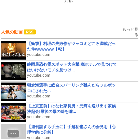
共有:
もっと見
人気の動画
る
【衝撃】料理の失敗作がツッコミどころ満載だっ
た件wwwwww【#2】
youtube.com
静岡最恐心霊スポット大突撃!廃ホテルで見つけて
はいけないモノを見つけ...
youtube.com
朝倉海選手に総合スパーリング挑んだらフルボッ
コにされた...
youtube.com
【上京直前】はなわ家長男・元輝を送り出す家族
決起会!最後の母の味を噛...
youtube.com
【週刊誌すら手玉に】手越祐也さんの会見を【心
理学的に分析】
youtube.com