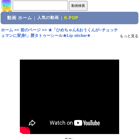
動画 ホーム
人気の動画
|
|
K-POP
ホーム
>>
前のページ
>>
★「ひめちゃん&おうくんが~チュッチ
ュマンに変身!」唇タトゥーシール★Lip sticker★
もっと見る