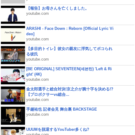
【報告】お母さんを亡くしました。
youtube.com
ARASHI - Face Down : Reborn [Official Lyric Vi
deo]
youtube.com
【多目的トイレ】彼女の親友に浮気してボコられ
る彼氏
youtube.com
[BE ORIGINAL] SEVENTEEN(세븐틴) 'Left & Ri
ght' (4K)
youtube.com
金太郎選手と総合対決!京之介が腕十字を決める!?
【プロボクサーvs総合...
youtube.com
手越祐也 記者会見 舞台裏 BACKSTAGE
youtube.com
UUUMを脱退するYouTuber多くね?
youtube.com