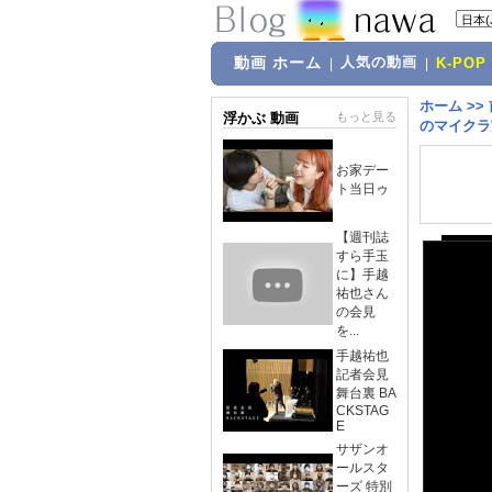
動画 ホーム
人気の動画
|
|
K-POP
ホーム
>>
浮かぶ 動画
もっと見る
のマイクラ実
お家デー
ト当日ゥ
【週刊誌
すら手玉
に】手越
祐也さん
の会見
を...
手越祐也
記者会見
舞台裏 BA
CKSTAG
E
サザンオ
ールスタ
ーズ 特別