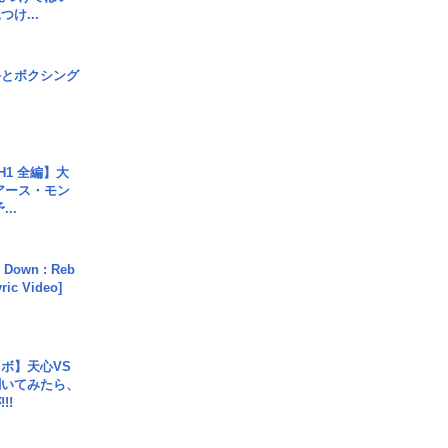
け...
手とボクシング
H1 全編】大
 アース・モン
..
 Down : Reb
yric Video]
ボ】天心VS
聞いてみたら、
!!