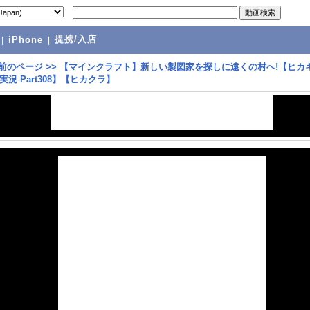
提携/入店
|
iPhone
|
前のページ
>>
【マインクラフト】新しい製図家を探しに遠くの村へ!【ヒカ
況 Part308】【ヒカクラ】