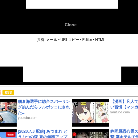
Close
6
共有:
メール
•
URLコピー
•
Editor
•
HTML
画
朝倉海選手に総合スパーリン
【漫画】凡人
グ挑んだらフルボッコにされ
い習慣【マン
た...
youtube.com
youtube.com
[2020.7.3 配信] あつまれ ど
静岡最恐心霊
うぶつの森 夏の無料アップ
撃!廃ホテルで