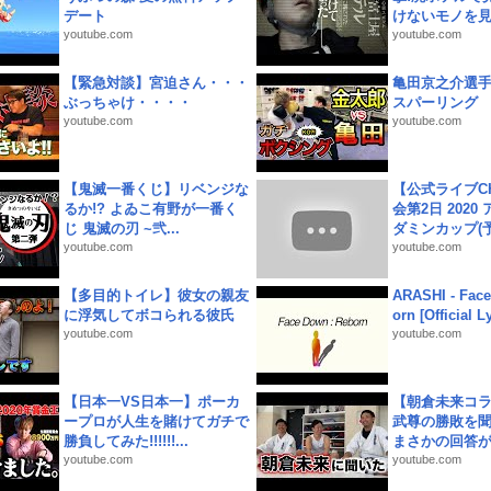
デート
けないモノを見つ
youtube.com
youtube.com
【緊急対談】宮迫さん・・・
亀田京之介選
ぶっちゃけ・・・・
スパーリング
youtube.com
youtube.com
【鬼滅一番くじ】リベンジな
【公式ライブC
るか!? よゐこ有野が一番く
会第2日 2020
じ 鬼滅の刃 ~弐...
ダミンカップ(予.
youtube.com
youtube.com
【多目的トイレ】彼女の親友
ARASHI - Face
に浮気してボコられる彼氏
orn [Official L
youtube.com
youtube.com
【日本一VS日本一】ポーカ
【朝倉未来コラ
ープロが人生を賭けてガチで
武尊の勝敗を
勝負してみた!!!!!!...
まさかの回答が!
youtube.com
youtube.com