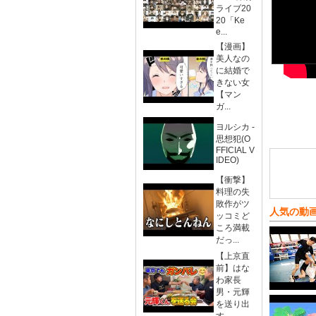
ライブ20
20「Ke
e...
【漫画】
美人なの
に結婚で
きない女
【マン
ガ...
ヨルシカ -
思想犯(O
FFICIAL V
IDEO)
【衝撃】
料理の失
敗作がツ
人気の動
ッコミど
ころ満載
だっ...
【上京直
前】はな
わ家長
男・元輝
を送り出