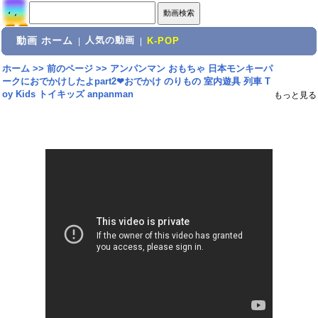
動画 ホーム
人気の動画
|
|
K-POP
ホーム
>>
前のページ
>>
アンパンマン おもちゃ 日本モンキーパ
ークにおでかけしたよpart2❤おでかけ のりもの 室内遊具 列車 T
oy Kids トイキッズ anpanman
もっと見る