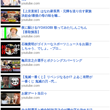
youtube.com
【上京直前】はなわ家長男・元輝を送り出す家族
決起会!最後の母の味を噛...
youtube.com
夜に駆ける/YOASOBI 歌ってみた!しんごちん
【香取慎吾】
youtube.com
石橋貴明がゴイスーなスポーツニュースをお届け
しちゃう、でしょ。~プロ...
youtube.com
亀田京之介選手とボクシングスパーリング
youtube.com
【鬼滅一番くじ】リベンジなるか!? よゐこ有野が
一番くじ 鬼滅の刃 ~弐...
youtube.com
お家デート当日ゥ
youtube.com
金太郎選手と総合対決!京之介が腕十字を決める!?