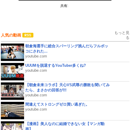
共有:
もっと見
人気の動画
る
朝倉海選手に総合スパーリング挑んだらフルボッ
コにされた...
youtube.com
UUUMを脱退するYouTuber多くね?
youtube.com
【朝倉未来コラボ】天心VS武尊の勝敗を聞いてみ
たら、まさかの回答が!!!
youtube.com
間違えてストロングゼロ買い過ぎた。
youtube.com
【漫画】美人なのに結婚できない女【マンガ動
画】