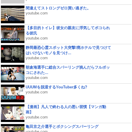
間違えてストロングゼロ買い過ぎた。
youtube.com
【多目的トイレ】彼女の親友に浮気してボコられ
る彼氏
youtube.com
静岡最恐心霊スポット大突撃!廃ホテルで見つけて
はいけないモノを見つけ...
youtube.com
朝倉海選手に総合スパーリング挑んだらフルボッ
コにされた...
youtube.com
UUUMを脱退するYouTuber多くね?
youtube.com
【漫画】凡人で終わる人の悪い習慣【マンガ動
画】
youtube.com
亀田京之介選手とボクシングスパーリング
youtube.com