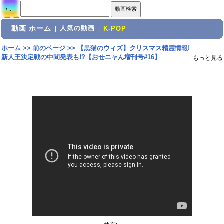
動画 ホーム
人気の動画
|
|
K-POP
ホーム
>>
前のページ
>>
【黒猫のウィズ】クリスマス精霊情報!
新人王決定戦の中間発表も!?【おせニャん増刊号#16】
もっと見る