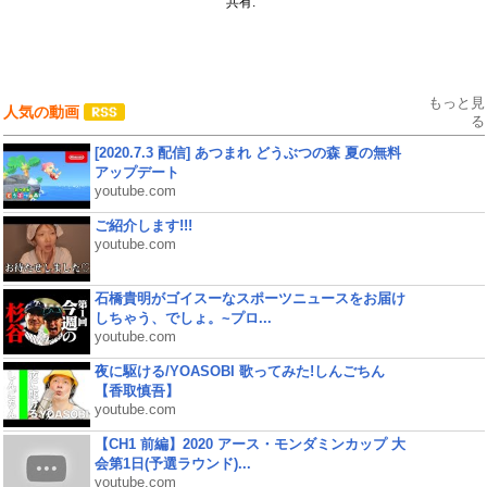
共有:
もっと見
人気の動画
る
[2020.7.3 配信] あつまれ どうぶつの森 夏の無料
アップデート
youtube.com
ご紹介します!!!
youtube.com
石橋貴明がゴイスーなスポーツニュースをお届け
しちゃう、でしょ。~プロ...
youtube.com
夜に駆ける/YOASOBI 歌ってみた!しんごちん
【香取慎吾】
youtube.com
【CH1 前編】2020 アース・モンダミンカップ 大
会第1日(予選ラウンド)...
youtube.com