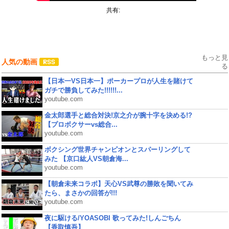
共有:
もっと見
人気の動画
る
【日本一VS日本一】ポーカープロが人生を賭けて
ガチで勝負してみた!!!!!!...
youtube.com
金太郎選手と総合対決!京之介が腕十字を決める!?
【プロボクサーvs総合...
youtube.com
ボクシング世界チャンピオンとスパーリングして
みた 【京口紘人VS朝倉海...
youtube.com
【朝倉未来コラボ】天心VS武尊の勝敗を聞いてみ
たら、まさかの回答が!!!
youtube.com
夜に駆ける/YOASOBI 歌ってみた!しんごちん
【香取慎吾】