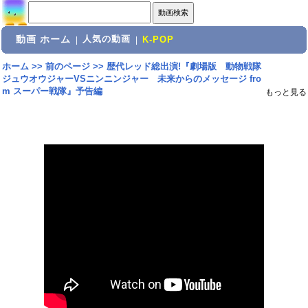
動画 ホーム
人気の動画
|
|
K-POP
ホーム
>>
前のページ
>>
歴代レッド総出演!『劇場版 動物戦隊
ジュウオウジャーVSニンニンジャー 未来からのメッセージ fro
m スーパー戦隊』予告編
もっと見る