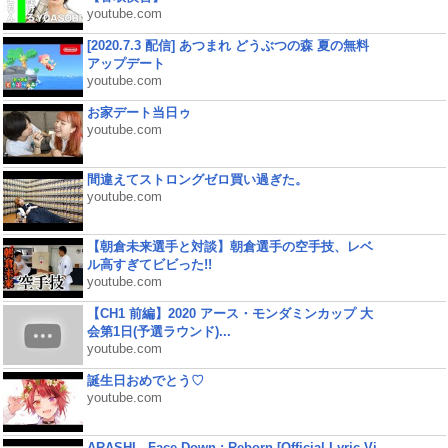
youtube.com
[2020.7.3 配信] あつまれ どうぶつの森 夏の無料
アップデート
youtube.com
お家デート当日ゥ
youtube.com
間違えてストロングゼロ買い過ぎた。
youtube.com
【朝倉未来選手と対談】朝倉選手の空手技、レベ
ル高すぎてビビった!!
youtube.com
【CH1 前編】2020 アース・モンダミンカップ 大
会第1日(予選ラウンド)...
youtube.com
誕生日おめでとう♡
youtube.com
ARASHI - Face Down : Reborn [Official Lyric Vi