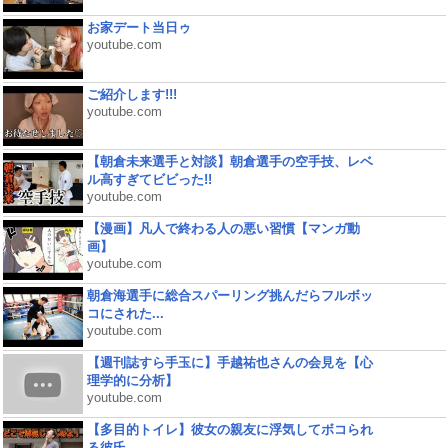
お家デート当日ゥ
youtube.com
ご紹介します!!!
youtube.com
【朝倉未来選手と対談】朝倉選手の空手技、レベ
ル高すぎてビビった!!
youtube.com
【漫画】凡人で終わる人の悪い習慣【マンガ動
画】
youtube.com
朝倉海選手に総合スパーリング挑んだらフルボッ
コにされた...
youtube.com
【週刊誌すら手玉に】手越祐也さんの会見を【心
理学的に分析】
youtube.com
【多目的トイレ】彼女の親友に浮気してボコられ
る彼氏