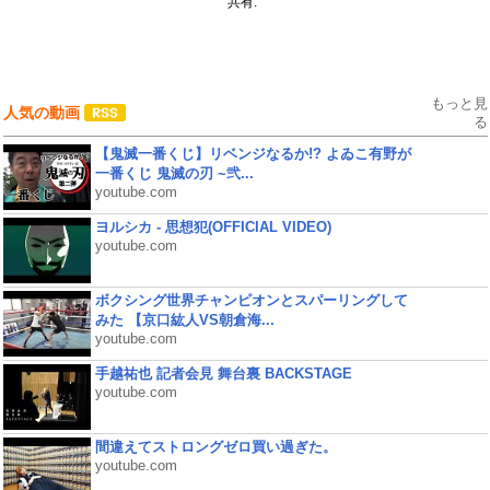
共有:
もっと見
人気の動画
る
【鬼滅一番くじ】リベンジなるか!? よゐこ有野が
一番くじ 鬼滅の刃 ~弐...
youtube.com
ヨルシカ - 思想犯(OFFICIAL VIDEO)
youtube.com
ボクシング世界チャンピオンとスパーリングして
みた 【京口紘人VS朝倉海...
youtube.com
手越祐也 記者会見 舞台裏 BACKSTAGE
youtube.com
間違えてストロングゼロ買い過ぎた。
youtube.com