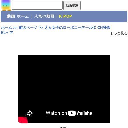
動画 ホーム
人気の動画
|
|
K-POP
ホーム
>>
前のページ
>>
大人女子のローポニーテール|C CHANN
ELヘア
もっと見る