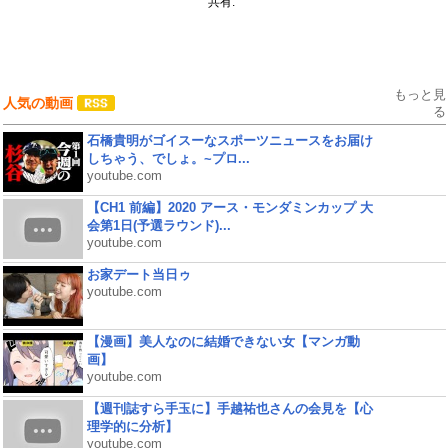
共有:
もっと見
人気の動画
る
石橋貴明がゴイスーなスポーツニュースをお届け
しちゃう、でしょ。~プロ...
youtube.com
【CH1 前編】2020 アース・モンダミンカップ 大
会第1日(予選ラウンド)...
youtube.com
お家デート当日ゥ
youtube.com
【漫画】美人なのに結婚できない女【マンガ動
画】
youtube.com
【週刊誌すら手玉に】手越祐也さんの会見を【心
理学的に分析】
youtube.com