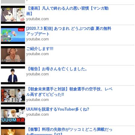
【漫画】凡人で終わる人の悪い習慣【マンガ動
画】
youtube.com
[2020.7.3 配信] あつまれ どうぶつの森 夏の無料
アップデート
youtube.com
ご紹介します!!!
youtube.com
【報告】お母さんを亡くしました。
youtube.com
【朝倉未来選手と対談】朝倉選手の空手技、レベ
ル高すぎてビビった!!
youtube.com
UUUMを脱退するYouTuber多くね?
youtube.com
【衝撃】料理の失敗作がツッコミどころ満載だっ
た件wwwwww【#2】