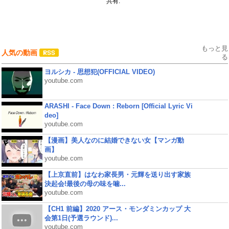
共有:
もっと見
人気の動画
る
ヨルシカ - 思想犯(OFFICIAL VIDEO)
youtube.com
ARASHI - Face Down : Reborn [Official Lyric Vi
deo]
youtube.com
【漫画】美人なのに結婚できない女【マンガ動
画】
youtube.com
【上京直前】はなわ家長男・元輝を送り出す家族
決起会!最後の母の味を噛...
youtube.com
【CH1 前編】2020 アース・モンダミンカップ 大
会第1日(予選ラウンド)...
youtube.com