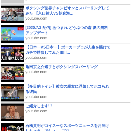
ボクシング世界チャンピオンとスパーリングして
みた 【京口紘人VS朝倉海...
youtube.com
[2020.7.3 配信] あつまれ どうぶつの森 夏の無料
アップデート
youtube.com
【日本一VS日本一】ポーカープロが人生を賭けて
ガチで勝負してみた!!!!!!...
youtube.com
亀田京之介選手とボクシングスパーリング
youtube.com
【多目的トイレ】彼女の親友に浮気してボコられ
る彼氏
youtube.com
ご紹介します!!!
youtube.com
石橋貴明がゴイスーなスポーツニュースをお届け
しちゃう、でしょ。~プロ...