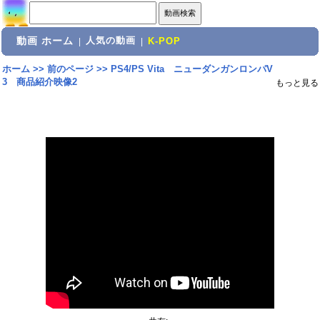
動画 ホーム
人気の動画
|
|
K-POP
ホーム
>>
前のページ
>>
PS4/PS Vita ニューダンガンロンパV
3 商品紹介映像2
もっと見る