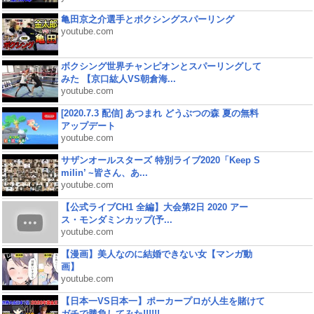
亀田京之介選手とボクシングスパーリング
youtube.com
ボクシング世界チャンピオンとスパーリングして
みた 【京口紘人VS朝倉海...
youtube.com
[2020.7.3 配信] あつまれ どうぶつの森 夏の無料
アップデート
youtube.com
サザンオールスターズ 特別ライブ2020「Keep S
milin’ ~皆さん、あ...
youtube.com
【公式ライブCH1 全編】大会第2日 2020 アー
ス・モンダミンカップ(予...
youtube.com
【漫画】美人なのに結婚できない女【マンガ動
画】
youtube.com
【日本一VS日本一】ポーカープロが人生を賭けて
ガチで勝負してみた!!!!!!...