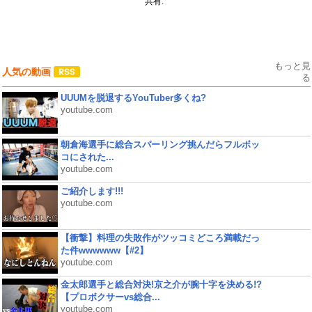
共有:
もっと見
人気の動画
る
UUUMを脱退するYouTuber多くね?
youtube.com
朝倉海選手に総合スパーリング挑んだらフルボッ
コにされた...
youtube.com
ご紹介します!!!
youtube.com
【衝撃】料理の失敗作がツッコミどころ満載だっ
た件wwwwww【#2】
youtube.com
金太郎選手と総合対決!京之介が腕十字を決める!?
【プロボクサーvs総合...
youtube.com