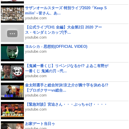
サザンオールスターズ 特別ライブ2020「Keep S
milin’ ~皆さん、あ...
youtube.com
【公式ライブCH1 全編】大会第2日 2020 アー
ス・モンダミンカップ(予...
youtube.com
ヨルシカ - 思想犯(OFFICIAL VIDEO)
youtube.com
【鬼滅一番くじ】リベンジなるか!? よゐこ有野が
一番くじ 鬼滅の刃 ~弐...
youtube.com
金太郎選手と総合対決!京之介が腕十字を決める!?
【プロボクサーvs総合...
youtube.com
【緊急対談】宮迫さん・・・ぶっちゃけ・・・・
youtube.com
お家デート当日ゥ
youtube.com