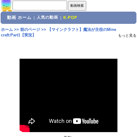
動画 ホーム
人気の動画
|
|
K-POP
ホーム
>>
前のページ
>>
【マインクラフト】魔法が主役のMine
craft:Part1【実況】
もっと見る