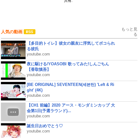
共有:
もっと見
人気の動画
る
【多目的トイレ】彼女の親友に浮気してボコられ
る彼氏
youtube.com
夜に駆ける/YOASOBI 歌ってみた!しんごちん
【香取慎吾】
youtube.com
[BE ORIGINAL] SEVENTEEN(세븐틴) 'Left & Ri
ght' (4K)
youtube.com
【CH1 前編】2020 アース・モンダミンカップ 大
会第1日(予選ラウンド)...
youtube.com
誕生日おめでとう♡
youtube.com