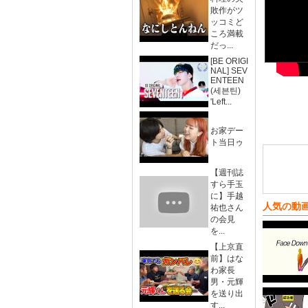
敗作がツ
ッコミど
ころ満載
だっ...
[BE ORIGI
NAL] SEV
ENTEEN
(세븐틴)
'Left...
お家デー
ト当日ゥ
【週刊誌
すら手玉
に】手越
人気の動
祐也さん
の会見
を...
【上京直
前】はな
わ家長
男・元輝
を送り出
す...