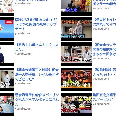
youtube.com
ボクサーvs総合.
youtube.com
[2020.7.3 配信] あつまれ ど
【多目的トイ
うぶつの森 夏の無料アップ
に浮気してボ
デート
youtube.com
youtube.com
【報告】お母さんを亡くしま
【朝倉未来コラ
した。
武尊の勝敗を
youtube.com
まさかの回答が!
youtube.com
【朝倉未来選手と対談】朝倉
【緊急対談】
選手の空手技、レベル高すぎ
ぶっちゃけ・
てビビった!!
youtube.com
youtube.com
朝倉海選手に総合スパーリン
亀田京之介選
グ挑んだらフルボッコにされ
スパーリング
た...
youtube.com
youtube.com