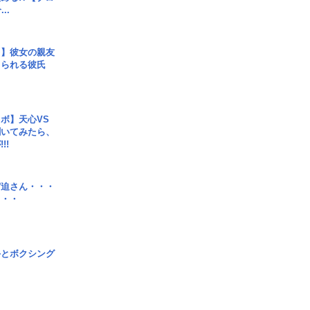
..
レ】彼女の親友
コられる彼氏
ボ】天心VS
聞いてみたら、
!!
宮迫さん・・・
・・・
手とボクシング