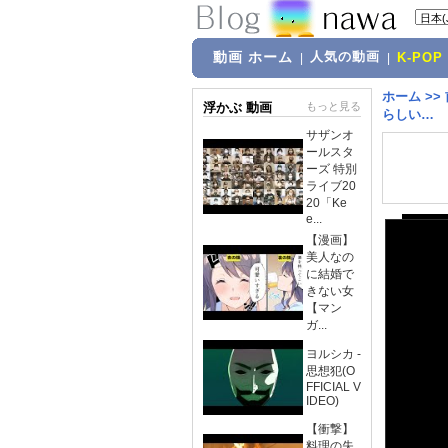
動画 ホーム
人気の動画
|
|
K-POP
ホーム
>>
浮かぶ 動画
もっと見る
らしい…
サザンオ
ールスタ
ーズ 特別
ライブ20
20「Ke
e...
【漫画】
美人なの
に結婚で
きない女
【マン
ガ...
ヨルシカ -
思想犯(O
FFICIAL V
IDEO)
【衝撃】
料理の失