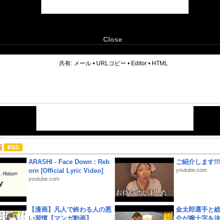
Close
6
共有:
メール
•
URLコピー
•
Editor
•
HTML
画
ARASHI - Face Down : Reb
ご紹介します!!!
orn [Official Lyric Video]
youtube.com
youtube.com
【漫画】凡人で終わる人の悪
金太郎選手と総
い習慣【マンガ動画】
介が腕十字を決