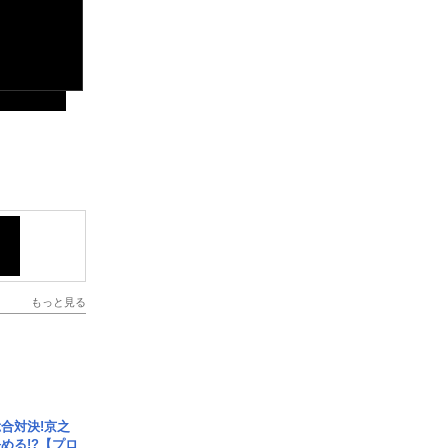
もっと見る
合対決!京之
める!?【プロ