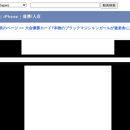
提携/入店
|
iPhone
|
前のページ
>>
大会優勝カード?本物のブラックマジシャンガールが遊楽舎に