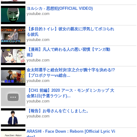
ヨルシカ - 思想犯(OFFICIAL VIDEO)
youtube.com
【多目的トイレ】彼女の親友に浮気してボコられ
る彼氏
youtube.com
【漫画】凡人で終わる人の悪い習慣【マンガ動
画】
youtube.com
金太郎選手と総合対決!京之介が腕十字を決める!?
【プロボクサーvs総合...
youtube.com
【CH1 前編】2020 アース・モンダミンカップ 大
会第1日(予選ラウンド)...
youtube.com
【報告】お母さんを亡くしました。
youtube.com
ARASHI - Face Down : Reborn [Official Lyric Vi
deo]