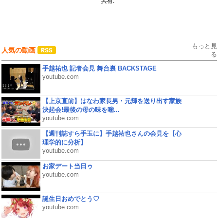
共有:
もっと見
人気の動画
る
手越祐也 記者会見 舞台裏 BACKSTAGE
youtube.com
【上京直前】はなわ家長男・元輝を送り出す家族
決起会!最後の母の味を噛...
youtube.com
【週刊誌すら手玉に】手越祐也さんの会見を【心
理学的に分析】
youtube.com
お家デート当日ゥ
youtube.com
誕生日おめでとう♡
youtube.com