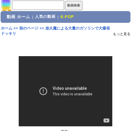
動画 ホーム
人気の動画
|
|
K-POP
ホーム
>>
前のページ
>>
放火魔による大量のガソリンで大爆発
ドッキリ
もっと見る