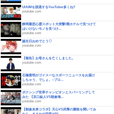
UUUMを脱退するYouTuber多くね?
youtube.com
静岡最恐心霊スポット大突撃!廃ホテルで見つけて
はいけないモノを見つけ...
youtube.com
誕生日おめでとう♡
youtube.com
【報告】お母さんを亡くしました。
youtube.com
石橋貴明がゴイスーなスポーツニュースをお届け
しちゃう、でしょ。~プロ...
youtube.com
ボクシング世界チャンピオンとスパーリングして
みた 【京口紘人VS朝倉海...
youtube.com
【朝倉未来コラボ】天心VS武尊の勝敗を聞いてみ
たら、まさかの回答が!!!