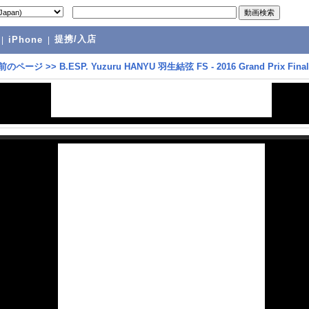
提携/入店
|
iPhone
|
前のページ
>>
B.ESP. Yuzuru HANYU 羽生結弦 FS - 2016 Grand Prix Final