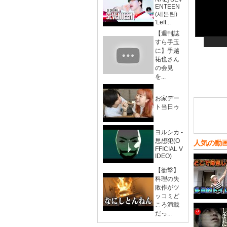
ENTEEN
(세븐틴)
'Left...
【週刊誌
すら手玉
に】手越
祐也さん
の会見
を...
お家デー
ト当日ゥ
ヨルシカ -
思想犯(O
人気の動
FFICIAL V
IDEO)
【衝撃】
料理の失
敗作がツ
ッコミど
ころ満載
だっ...