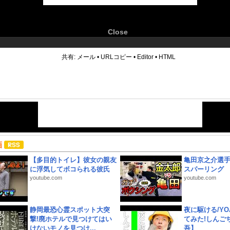
Close
6
共有:
メール
•
URLコピー
•
Editor
•
HTML
画
【多目的トイレ】彼女の親友
亀田京之介選
に浮気してボコられる彼氏
スパーリング
youtube.com
youtube.com
静岡最恐心霊スポット大突
夜に駆ける/YOA
撃!廃ホテルで見つけてはい
てみた!しんご
けないモノを見つけ...
吾】