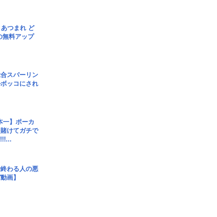
信] あつまれ ど
の無料アップ
総合スパーリン
ルボッコにされ
本一】ポーカ
を賭けてガチで
!...
で終わる人の悪
ガ動画】