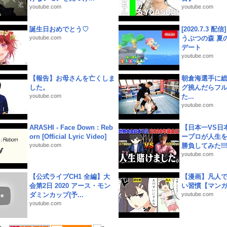
youtube.com
youtube.com
誕生日おめでとう♡
[2020.7.3 配
youtube.com
うぶつの森 夏
デート
youtube.com
【報告】お母さんを亡くしま
朝倉海選手に
した。
グ挑んだらフ
youtube.com
た...
youtube.com
ARASHI - Face Down : Reb
【日本一VS日
orn [Official Lyric Video]
ープロが人生
youtube.com
勝負してみた!!!!!
youtube.com
【公式ライブCH1 全編】大
【漫画】凡人
会第2日 2020 アース・モン
い習慣【マン
ダミンカップ(予...
youtube.com
youtube.com