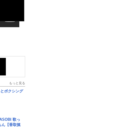
もっと見る
手とボクシング
SOBI 歌っ
ちん【香取慎