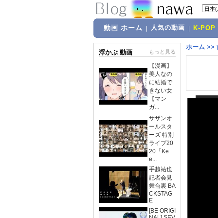
動画 ホーム
人気の動画
|
|
K-POP
ホーム
>>
浮かぶ 動画
もっと見る
【漫画】
美人なの
に結婚で
きない女
【マン
ガ...
サザンオ
ールスタ
ーズ 特別
ライブ20
20「Ke
e...
手越祐也
記者会見
舞台裏 BA
CKSTAG
E
[BE ORIGI
NAL] SEV