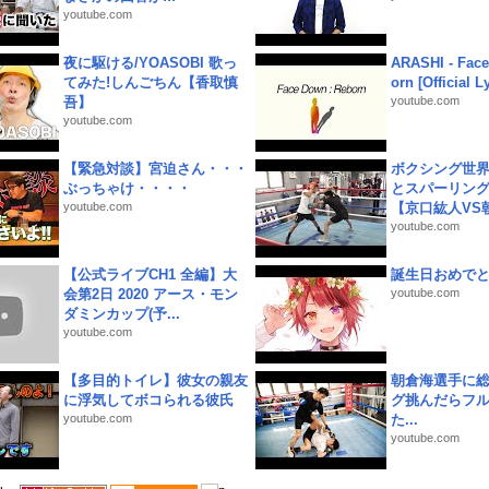
youtube.com
夜に駆ける/YOASOBI 歌っ
ARASHI - Face
てみた!しんごちん【香取慎
orn [Official L
吾】
youtube.com
youtube.com
【緊急対談】宮迫さん・・・
ボクシング世
ぶっちゃけ・・・・
とスパーリン
youtube.com
【京口紘人VS朝
youtube.com
【公式ライブCH1 全編】大
誕生日おめで
会第2日 2020 アース・モン
youtube.com
ダミンカップ(予...
youtube.com
【多目的トイレ】彼女の親友
朝倉海選手に
に浮気してボコられる彼氏
グ挑んだらフ
youtube.com
た...
youtube.com