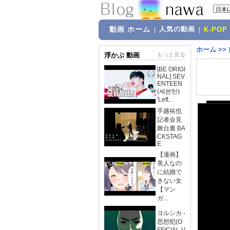
動画 ホーム
人気の動画
|
|
K-POP
ホーム
>>
浮かぶ 動画
もっと見る
[BE ORIGI
NAL] SEV
ENTEEN
(세븐틴)
'Left...
手越祐也
記者会見
舞台裏 BA
CKSTAG
E
【漫画】
美人なの
に結婚で
きない女
【マン
ガ...
ヨルシカ -
思想犯(O