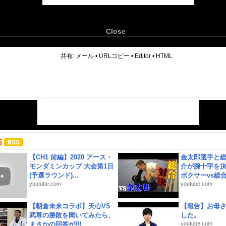
Close
6
共有:
メール
•
URLコピー
•
Editor
•
HTML
画
【CH1 前編】2020 アース・
金太郎選手と総
モンダミンカップ 大会第1日
介が腕十字を決
(予選ラウンド)...
ボクサーvs総合.
youtube.com
youtube.com
【朝倉未来コラボ】天心VS
【報告】お母
武尊の勝敗を聞いてみたら、
した。
まさかの回答が!!!
youtube.com