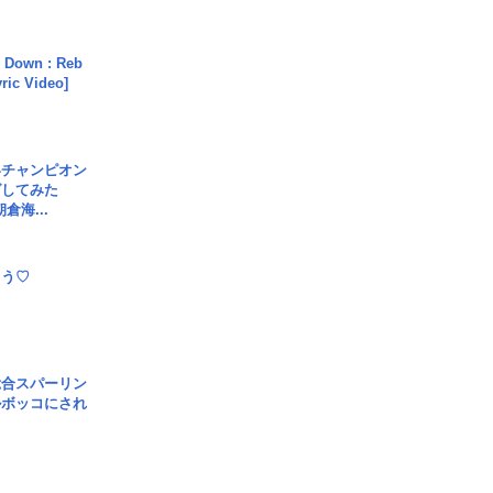
 Down : Reb
yric Video]
界チャンピオン
グしてみた
倉海...
とう♡
総合スパーリン
ルボッコにされ