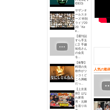
FFICIAL V
IDEO)
サザンオ
ールスタ
ーズ 特別
ライブ20
20「Ke
e...
【週刊誌
すら手玉
に】手越
祐也さん
の会見
を...
【衝撃】
料理の失
人気の動
敗作がツ
ッコミど
ころ満載
だっ...
【上京直
前】はな
わ家長
男・元輝
を送り出