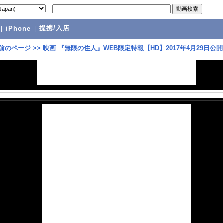
提携/入店
|
iPhone
|
前のページ
>>
映画 『無限の住人』WEB限定特報【HD】2017年4月29日公開