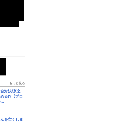
もっと見る
合対決!京之
める!?【プロ
..
さんを亡くしま