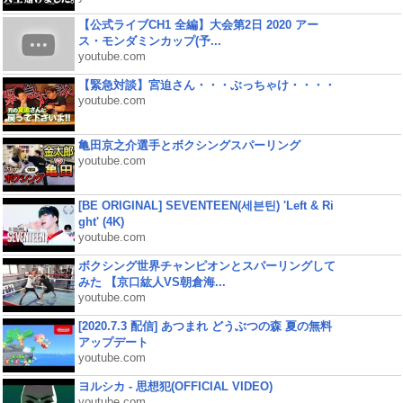
【公式ライブCH1 全編】大会第2日 2020 アー
ス・モンダミンカップ(予...
youtube.com
【緊急対談】宮迫さん・・・ぶっちゃけ・・・・
youtube.com
亀田京之介選手とボクシングスパーリング
youtube.com
[BE ORIGINAL] SEVENTEEN(세븐틴) 'Left & Ri
ght' (4K)
youtube.com
ボクシング世界チャンピオンとスパーリングして
みた 【京口紘人VS朝倉海...
youtube.com
[2020.7.3 配信] あつまれ どうぶつの森 夏の無料
アップデート
youtube.com
ヨルシカ - 思想犯(OFFICIAL VIDEO)
youtube.com