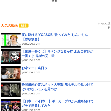
共有:
もっと見
人気の動画
る
夜に駆ける/YOASOBI 歌ってみた!しんごちん
【香取慎吾】
youtube.com
【鬼滅一番くじ】リベンジなるか!? よゐこ有野が
一番くじ 鬼滅の刃 ~弐...
youtube.com
お家デート当日ゥ
youtube.com
静岡最恐心霊スポット大突撃!廃ホテルで見つけて
はいけないモノを見つけ...
youtube.com
【日本一VS日本一】ポーカープロが人生を賭けて
ガチで勝負してみた!!!!!!...
youtube.com