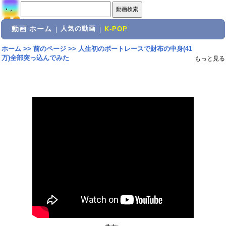
動画 ホーム
人気の動画
|
|
K-POP
ホーム
>>
前のページ
>>
人生初のボートレースで財布の中身(41
万)全部突っ込んでみた
もっと見る