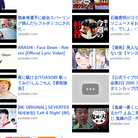
朝倉海選手に総合スパーリン
石橋貴明がゴ
グ挑んだらフルボッコにされ
ツニュースを
た...
う、でしょ。~プ
youtube.com
youtube.com
ARASHI - Face Down : Reb
【漫画】美人
orn [Official Lyric Video]
ない女【マン
youtube.com
youtube.com
夜に駆ける/YOASOBI 歌っ
【公式ライブC
てみた!しんごちん【香取慎
会第2日 2020
吾】
ダミンカップ(予.
youtube.com
youtube.com
[BE ORIGINAL] SEVENTEE
【鬼滅一番く
N(세븐틴) 'Left & Right' (4K)
るか!? よゐ
youtube.com
じ 鬼滅の刃 ~弐.
youtube.com