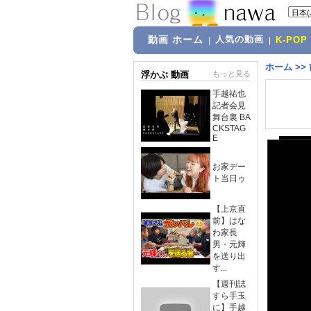
動画 ホーム
人気の動画
|
|
K-POP
ホーム
>>
浮かぶ 動画
もっと見る
手越祐也
記者会見
舞台裏 BA
CKSTAG
E
お家デー
ト当日ゥ
【上京直
前】はな
わ家長
男・元輝
を送り出
す...
【週刊誌
すら手玉
に】手越