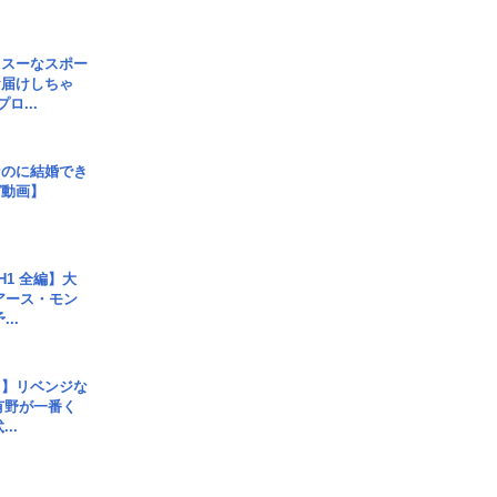
イスーなスポー
お届けしちゃ
ロ...
なのに結婚でき
ガ動画】
H1 全編】大
 アース・モン
..
じ】リベンジな
こ有野が一番く
..