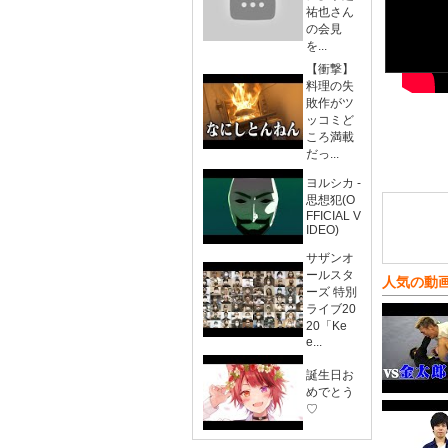
祐也さん
の会見
を...
【衝撃】
料理の失
敗作がツ
ッコミど
ころ満載
だっ...
ヨルシカ -
思想犯(O
FFICIAL V
IDEO)
サザンオ
ールスタ
人気の動
ーズ 特別
ライブ20
20「Ke
e...
誕生日お
めでとう
♡