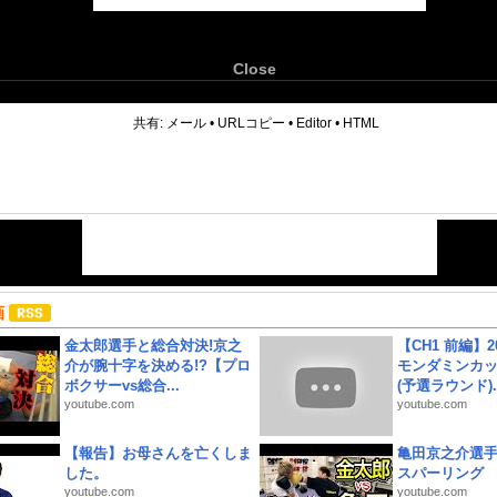
Close
6
共有:
メール
•
URLコピー
•
Editor
•
HTML
画
金太郎選手と総合対決!京之
【CH1 前編】2
介が腕十字を決める!?【プロ
モンダミンカッ
ボクサーvs総合...
(予選ラウンド)..
youtube.com
youtube.com
【報告】お母さんを亡くしま
亀田京之介選
した。
スパーリング
youtube.com
youtube.com