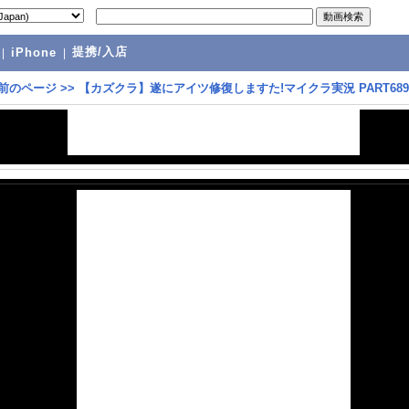
提携/入店
|
iPhone
|
前のページ
>>
【カズクラ】遂にアイツ修復しますた!マイクラ実況 PART689