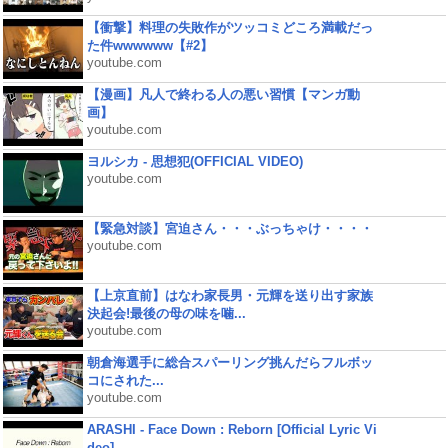
【衝撃】料理の失敗作がツッコミどころ満載だっ
た件wwwwww【#2】
youtube.com
【漫画】凡人で終わる人の悪い習慣【マンガ動
画】
youtube.com
ヨルシカ - 思想犯(OFFICIAL VIDEO)
youtube.com
【緊急対談】宮迫さん・・・ぶっちゃけ・・・・
youtube.com
【上京直前】はなわ家長男・元輝を送り出す家族
決起会!最後の母の味を噛...
youtube.com
朝倉海選手に総合スパーリング挑んだらフルボッ
コにされた...
youtube.com
ARASHI - Face Down : Reborn [Official Lyric Vi
deo]