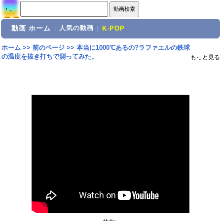
動画 ホーム
人気の動画
|
|
K-POP
ホーム
>>
前のページ
>>
本当に1000℃あるの?ラファエルの鉄球
の温度を抜き打ちで測ってみた。
もっと見る