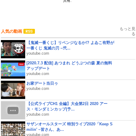
共有:
もっと見
人気の動画
る
【鬼滅一番くじ】リベンジなるか!? よゐこ有野が
一番くじ 鬼滅の刃 ~弐...
youtube.com
[2020.7.3 配信] あつまれ どうぶつの森 夏の無料
アップデート
youtube.com
お家デート当日ゥ
youtube.com
【公式ライブCH1 全編】大会第2日 2020 アー
ス・モンダミンカップ(予...
youtube.com
サザンオールスターズ 特別ライブ2020「Keep S
milin’ ~皆さん、あ...
youtube.com