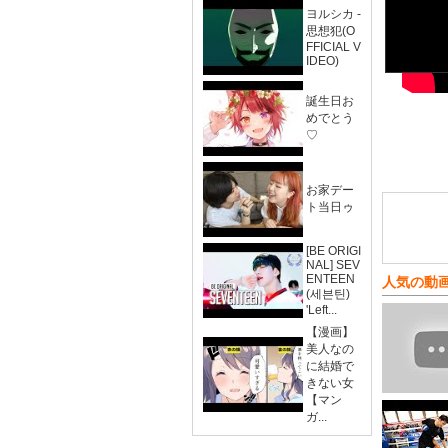
ヨルシカ -
思想犯(O
FFICIAL V
IDEO)
誕生日お
めでとう
♡
お家デー
ト当日ゥ
[BE ORIGI
NAL] SEV
ENTEEN
人気の動
(세븐틴)
'Left...
【漫画】
美人なの
に結婚で
きない女
【マン
ガ...