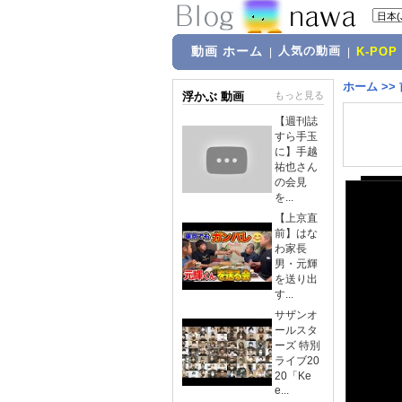
動画 ホーム
人気の動画
|
|
K-POP
ホーム
>>
浮かぶ 動画
もっと見る
【週刊誌
すら手玉
に】手越
祐也さん
の会見
を...
【上京直
前】はな
わ家長
男・元輝
を送り出
す...
サザンオ
ールスタ
ーズ 特別
ライブ20
20「Ke
e...