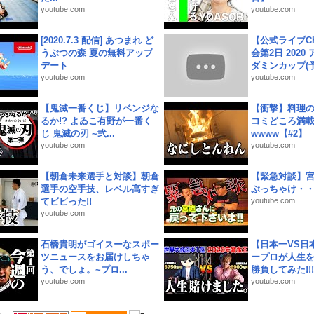
youtube.com
youtube.com
[2020.7.3 配信] あつまれ ど
【公式ライブC
うぶつの森 夏の無料アップ
会第2日 2020
デート
ダミンカップ(予.
youtube.com
youtube.com
【鬼滅一番くじ】リベンジな
【衝撃】料理
るか!? よゐこ有野が一番く
コミどころ満載
じ 鬼滅の刃 ~弐...
wwww【#2】
youtube.com
youtube.com
【朝倉未来選手と対談】朝倉
【緊急対談】
選手の空手技、レベル高すぎ
ぶっちゃけ・
てビビった!!
youtube.com
youtube.com
石橋貴明がゴイスーなスポー
【日本一VS日
ツニュースをお届けしちゃ
ープロが人生
う、でしょ。~プロ...
勝負してみた!!!!!
youtube.com
youtube.com