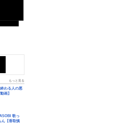
もっと見る
で終わる人の悪
ガ動画】
SOBI 歌っ
ちん【香取慎