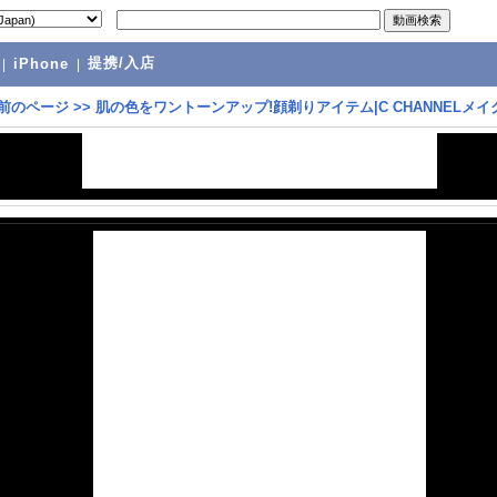
提携/入店
|
iPhone
|
前のページ
>>
肌の色をワントーンアップ!顔剃りアイテム|C CHANNELメイ