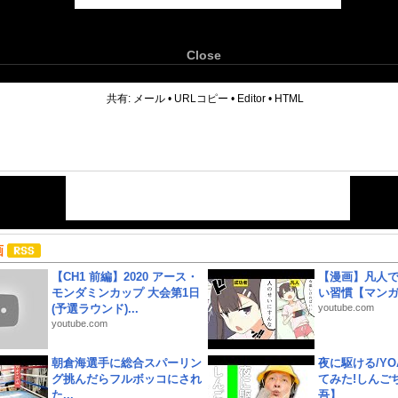
Close
6
共有:
メール
•
URLコピー
•
Editor
•
HTML
画
【CH1 前編】2020 アース・
【漫画】凡人
モンダミンカップ 大会第1日
い習慣【マン
(予選ラウンド)...
youtube.com
youtube.com
朝倉海選手に総合スパーリン
夜に駆ける/YOA
グ挑んだらフルボッコにされ
てみた!しんご
た...
吾】