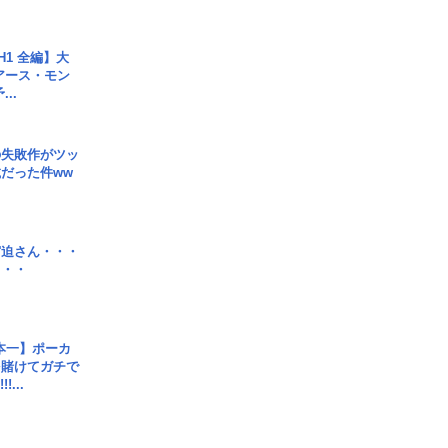
H1 全編】大
 アース・モン
..
の失敗作がツッ
だった件ww
宮迫さん・・・
・・・
本一】ポーカ
を賭けてガチで
!...