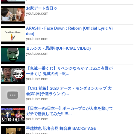
お家デート当日ゥ
youtube.com
ARASHI - Face Down : Reborn [Official Lyric Vi
deo]
youtube.com
ヨルシカ - 思想犯(OFFICIAL VIDEO)
youtube.com
【鬼滅一番くじ】リベンジなるか!? よゐこ有野が
一番くじ 鬼滅の刃 ~弐...
youtube.com
【CH1 前編】2020 アース・モンダミンカップ 大
会第1日(予選ラウンド)...
youtube.com
【日本一VS日本一】ポーカープロが人生を賭けて
ガチで勝負してみた!!!!!!...
youtube.com
手越祐也 記者会見 舞台裏 BACKSTAGE
youtube.com