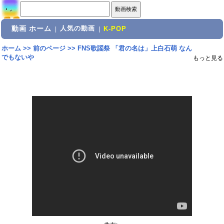
動画 ホーム
人気の動画
|
|
K-POP
ホーム
>>
前のページ
>>
FNS歌謡祭 「君の名は」上白石萌 なん
でもないや
もっと見る