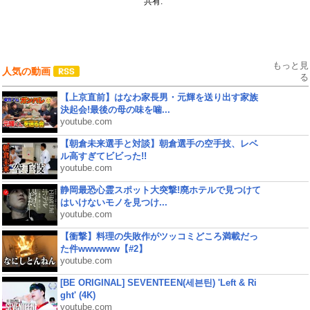
共有:
もっと見
人気の動画
る
【上京直前】はなわ家長男・元輝を送り出す家族
決起会!最後の母の味を噛...
youtube.com
【朝倉未来選手と対談】朝倉選手の空手技、レベ
ル高すぎてビビった!!
youtube.com
静岡最恐心霊スポット大突撃!廃ホテルで見つけて
はいけないモノを見つけ...
youtube.com
【衝撃】料理の失敗作がツッコミどころ満載だっ
た件wwwwww【#2】
youtube.com
[BE ORIGINAL] SEVENTEEN(세븐틴) 'Left & Ri
ght' (4K)
youtube.com