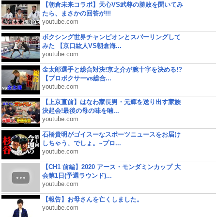
【朝倉未来コラボ】天心VS武尊の勝敗を聞いてみ
たら、まさかの回答が!!!
youtube.com
ボクシング世界チャンピオンとスパーリングして
みた 【京口紘人VS朝倉海...
youtube.com
金太郎選手と総合対決!京之介が腕十字を決める!?
【プロボクサーvs総合...
youtube.com
【上京直前】はなわ家長男・元輝を送り出す家族
決起会!最後の母の味を噛...
youtube.com
石橋貴明がゴイスーなスポーツニュースをお届け
しちゃう、でしょ。~プロ...
youtube.com
【CH1 前編】2020 アース・モンダミンカップ 大
会第1日(予選ラウンド)...
youtube.com
【報告】お母さんを亡くしました。
youtube.com