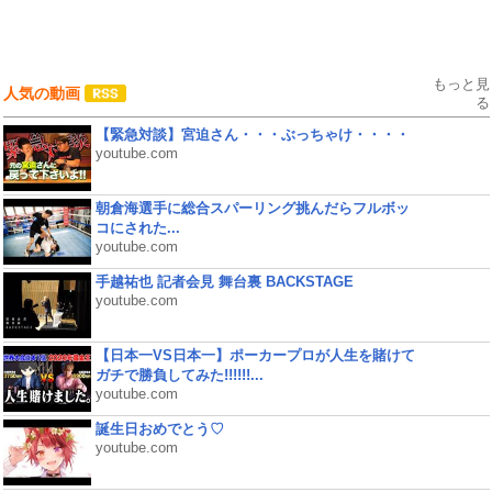
もっと見
人気の動画
る
【緊急対談】宮迫さん・・・ぶっちゃけ・・・・
youtube.com
朝倉海選手に総合スパーリング挑んだらフルボッ
コにされた...
youtube.com
手越祐也 記者会見 舞台裏 BACKSTAGE
youtube.com
【日本一VS日本一】ポーカープロが人生を賭けて
ガチで勝負してみた!!!!!!...
youtube.com
誕生日おめでとう♡
youtube.com