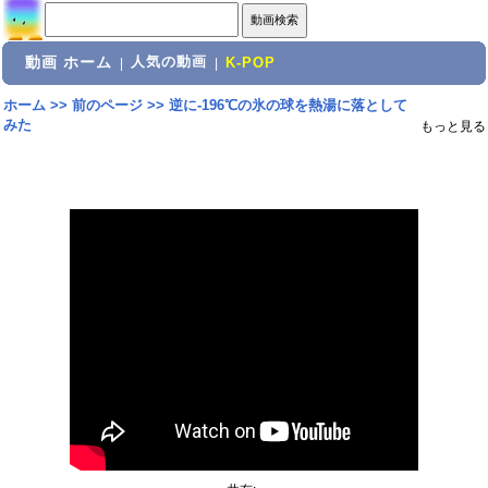
動画 ホーム
人気の動画
|
|
K-POP
ホーム
>>
前のページ
>>
逆に-196℃の氷の球を熱湯に落として
みた
もっと見る