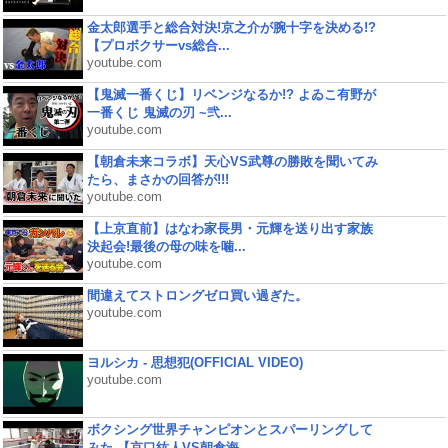
金太郎選手と総合対決!京之介が腕十字を決める!?
【プロボクサーvs総合...
youtube.com
【鬼滅一番くじ】リベンジなるか!? よゐこ有野が
一番くじ 鬼滅の刃 ~弐...
youtube.com
【朝倉未来コラボ】天心VS武尊の勝敗を聞いてみ
たら、まさかの回答が!!!
youtube.com
【上京直前】はなわ家長男・元輝を送り出す家族
決起会!最後の母の味を噛...
youtube.com
間違えてストロングゼロ買い過ぎた。
youtube.com
ヨルシカ - 思想犯(OFFICIAL VIDEO)
youtube.com
ボクシング世界チャンピオンとスパーリングして
みた 【京口紘人VS朝倉海...