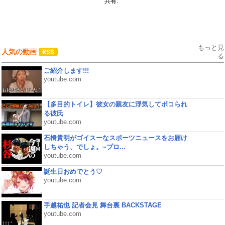
共有:
もっと見
人気の動画
る
ご紹介します!!!
youtube.com
【多目的トイレ】彼女の親友に浮気してボコられ
る彼氏
youtube.com
石橋貴明がゴイスーなスポーツニュースをお届け
しちゃう、でしょ。~プロ...
youtube.com
誕生日おめでとう♡
youtube.com
手越祐也 記者会見 舞台裏 BACKSTAGE
youtube.com