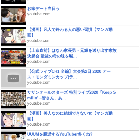
お家デート当日ゥ
youtube.com
【漫画】凡人で終わる人の悪い習慣【マンガ動
画】
youtube.com
【上京直前】はなわ家長男・元輝を送り出す家族
決起会!最後の母の味を噛...
youtube.com
【公式ライブCH1 全編】大会第2日 2020 アー
ス・モンダミンカップ(予...
youtube.com
サザンオールスターズ 特別ライブ2020「Keep S
milin’ ~皆さん、あ...
youtube.com
【漫画】美人なのに結婚できない女【マンガ動
画】
youtube.com
UUUMを脱退するYouTuber多くね?
youtube.com