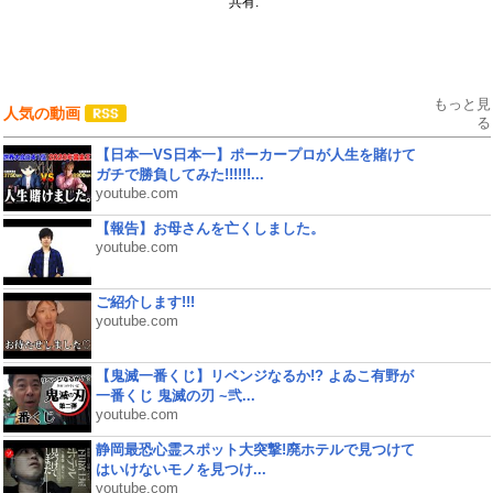
共有:
もっと見
人気の動画
る
【日本一VS日本一】ポーカープロが人生を賭けて
ガチで勝負してみた!!!!!!...
youtube.com
【報告】お母さんを亡くしました。
youtube.com
ご紹介します!!!
youtube.com
【鬼滅一番くじ】リベンジなるか!? よゐこ有野が
一番くじ 鬼滅の刃 ~弐...
youtube.com
静岡最恐心霊スポット大突撃!廃ホテルで見つけて
はいけないモノを見つけ...
youtube.com