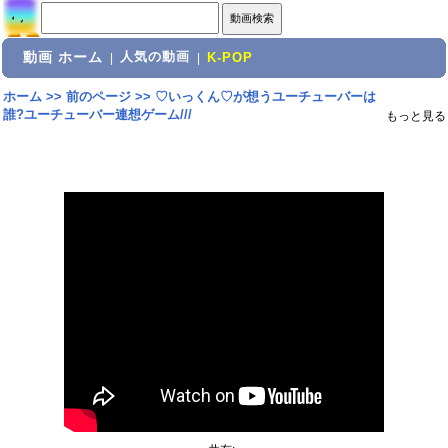
動画 ホーム
人気の動画
|
|
K-POP
ホーム
>>
前のページ
>>
♡いっくん♡が想うユーチューバーは
誰?ユーチューバー連想ゲーム///
もっと見る