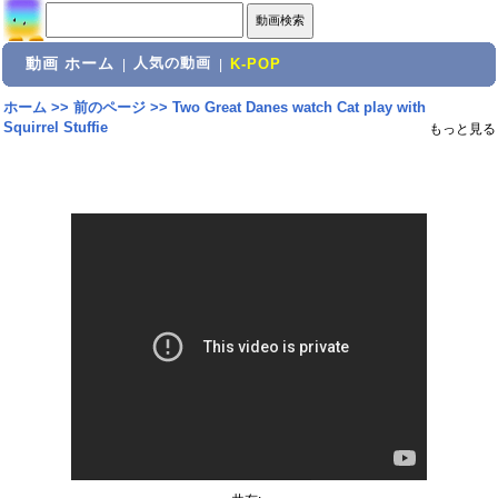
動画 ホーム
人気の動画
|
|
K-POP
ホーム
>>
前のページ
>>
Two Great Danes watch Cat play with
Squirrel Stuffie
もっと見る