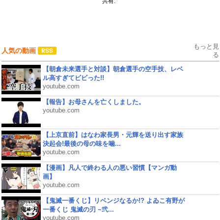
共有:
もっと見
人気の動画
る
【朝倉未来選手と対談】朝倉選手の空手技、レベ
ル高すぎてビビった!!
youtube.com
【報告】お母さんを亡くしました。
youtube.com
【上京直前】はなわ家長男・元輝を送り出す家族
決起会!最後の母の味を噛...
youtube.com
【漫画】凡人で終わる人の悪い習慣【マンガ動
画】
youtube.com
【鬼滅一番くじ】リベンジなるか!? よゐこ有野が
一番くじ 鬼滅の刃 ~弐...
youtube.com