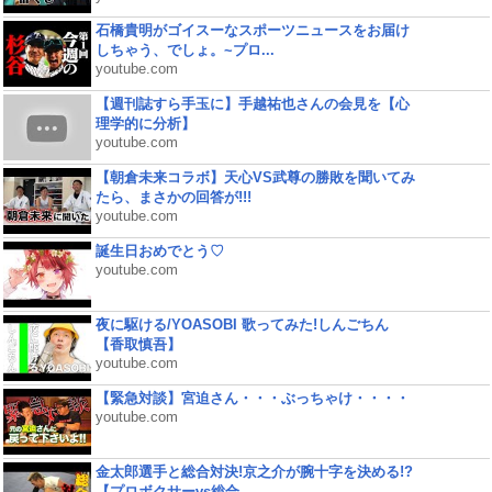
石橋貴明がゴイスーなスポーツニュースをお届け
しちゃう、でしょ。~プロ...
youtube.com
【週刊誌すら手玉に】手越祐也さんの会見を【心
理学的に分析】
youtube.com
【朝倉未来コラボ】天心VS武尊の勝敗を聞いてみ
たら、まさかの回答が!!!
youtube.com
誕生日おめでとう♡
youtube.com
夜に駆ける/YOASOBI 歌ってみた!しんごちん
【香取慎吾】
youtube.com
【緊急対談】宮迫さん・・・ぶっちゃけ・・・・
youtube.com
金太郎選手と総合対決!京之介が腕十字を決める!?
【プロボクサーvs総合...