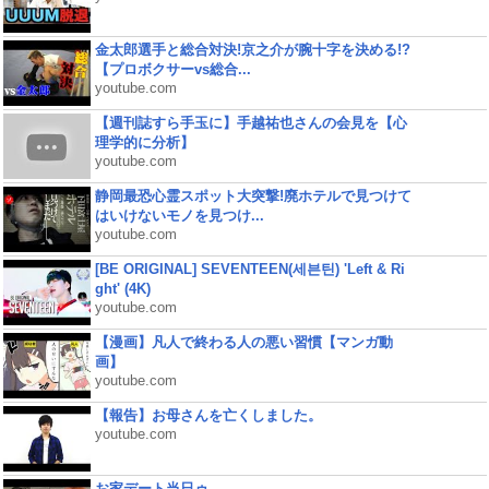
金太郎選手と総合対決!京之介が腕十字を決める!?
【プロボクサーvs総合...
youtube.com
【週刊誌すら手玉に】手越祐也さんの会見を【心
理学的に分析】
youtube.com
静岡最恐心霊スポット大突撃!廃ホテルで見つけて
はいけないモノを見つけ...
youtube.com
[BE ORIGINAL] SEVENTEEN(세븐틴) 'Left & Ri
ght' (4K)
youtube.com
【漫画】凡人で終わる人の悪い習慣【マンガ動
画】
youtube.com
【報告】お母さんを亡くしました。
youtube.com
お家デート当日ゥ