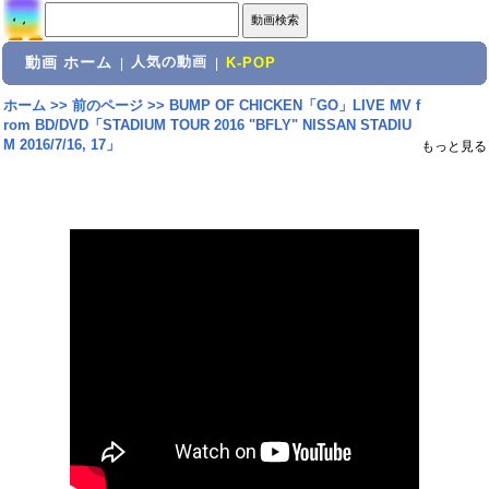
動画 ホーム
人気の動画
|
|
K-POP
ホーム
>>
前のページ
>>
BUMP OF CHICKEN「GO」LIVE MV f
rom BD/DVD「STADIUM TOUR 2016 "BFLY" NISSAN STADIU
M 2016/7/16, 17」
もっと見る