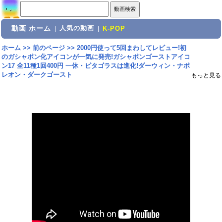
動画 ホーム
人気の動画
|
|
K-POP
ホーム
>>
前のページ
>>
2000円使って5回まわしてレビュー!初
のガシャポン化アイコンが一気に発売!ガシャポンゴーストアイコ
ン17 全11種1回400円 一休・ピタゴラスは進化!ダーウィン・ナポ
レオン・ダークゴースト
もっと見る