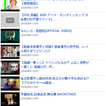
【香取慎吾】
youtube.com
【CH1 前編】2020 アース・モンダミンカップ 大
会第1日(予選ラウンド)...
youtube.com
ヨルシカ - 思想犯(OFFICIAL VIDEO)
youtube.com
【朝倉未来選手と対談】朝倉選手の空手技、レベ
ル高すぎてビビった!!
youtube.com
【鬼滅一番くじ】リベンジなるか!? よゐこ有野が
一番くじ 鬼滅の刃 ~弐...
youtube.com
金太郎選手と総合対決!京之介が腕十字を決める!?
【プロボクサーvs総合...
youtube.com
手越祐也 記者会見 舞台裏 BACKSTAGE
youtube.com