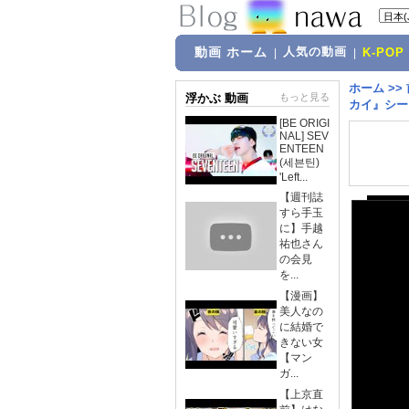
動画 ホーム
人気の動画
|
|
K-POP
ホーム
>>
浮かぶ 動画
もっと見る
カイ』シー
[BE ORIGI
NAL] SEV
ENTEEN
(세븐틴)
'Left...
【週刊誌
すら手玉
に】手越
祐也さん
の会見
を...
【漫画】
美人なの
に結婚で
きない女
【マン
ガ...
【上京直