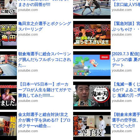
まさかの回答が!!!
【京口紘人VS朝
youtube.com
youtube.com
亀田京之介選手とボクシング
【緊急対談】
スパーリング
ぶっちゃけ・
youtube.com
youtube.com
朝倉海選手に総合スパーリン
[2020.7.3 配
グ挑んだらフルボッコにされ
うぶつの森 夏
た...
デート
youtube.com
youtube.com
【日本一VS日本一】ポーカ
【鬼滅一番く
ープロが人生を賭けてガチで
るか!? よゐ
勝負してみた!!!!!!...
じ 鬼滅の刃 ~弐.
youtube.com
youtube.com
金太郎選手と総合対決!京之
【朝倉未来選
介が腕十字を決める!?【プロ
選手の空手技
ボクサーvs総合...
てビビった!!
youtube.com
youtube.com