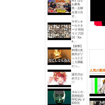
前】はな
わ家長
男・元輝
を送り出
す...
サザンオ
ールスタ
ーズ 特別
ライブ20
20「Ke
e...
【衝撃】
料理の失
敗作がツ
ッコミど
ころ満載
だっ...
人気の動
誕生日お
めでとう
♡
ヨルシカ -
思想犯(O
FFICIAL V
IDEO)