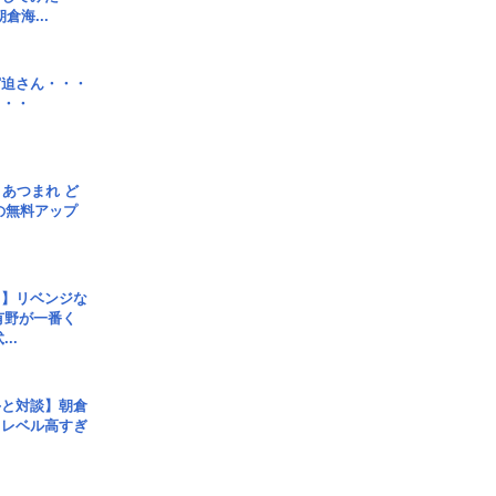
倉海...
宮迫さん・・・
・・・
信] あつまれ ど
の無料アップ
じ】リベンジな
こ有野が一番く
..
手と対談】朝倉
、レベル高すぎ