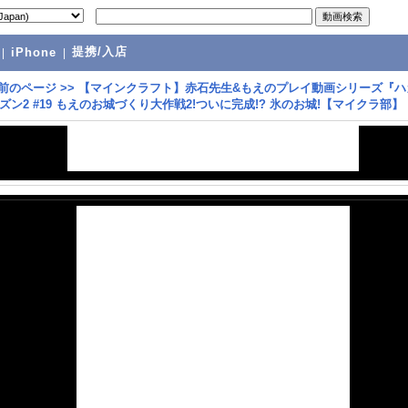
提携/入店
|
iPhone
|
前のページ
>>
【マインクラフト】赤石先生&もえのプレイ動画シリーズ『ハ
ズン2 #19 もえのお城づくり大作戦2!ついに完成!? 氷のお城!【マイクラ部】