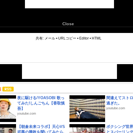
Close
6
共有:
メール
•
URLコピー
•
Editor
•
HTML
画
夜に駆ける/YOASOBI 歌っ
間違えてスト
てみた!しんごちん【香取慎
過ぎた。
吾】
youtube.com
youtube.com
【朝倉未来コラボ】天心VS
ボクシング世
武尊の勝敗を聞いてみたら、
とスパーリン