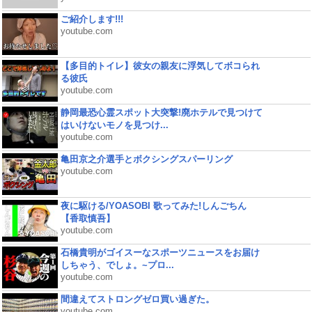
ご紹介します!!!
youtube.com
【多目的トイレ】彼女の親友に浮気してボコられ
る彼氏
youtube.com
静岡最恐心霊スポット大突撃!廃ホテルで見つけて
はいけないモノを見つけ...
youtube.com
亀田京之介選手とボクシングスパーリング
youtube.com
夜に駆ける/YOASOBI 歌ってみた!しんごちん
【香取慎吾】
youtube.com
石橋貴明がゴイスーなスポーツニュースをお届け
しちゃう、でしょ。~プロ...
youtube.com
間違えてストロングゼロ買い過ぎた。
youtube.com