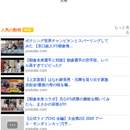
共有:
もっと見
人気の動画
る
ボクシング世界チャンピオンとスパーリングして
みた 【京口紘人VS朝倉海...
youtube.com
【朝倉未来選手と対談】朝倉選手の空手技、レベ
ル高すぎてビビった!!
youtube.com
【上京直前】はなわ家長男・元輝を送り出す家族
決起会!最後の母の味を噛...
youtube.com
【朝倉未来コラボ】天心VS武尊の勝敗を聞いてみ
たら、まさかの回答が!!!
youtube.com
【公式ライブCH1 全編】大会第2日 2020 アー
ス・モンダミンカップ(予...
youtube.com