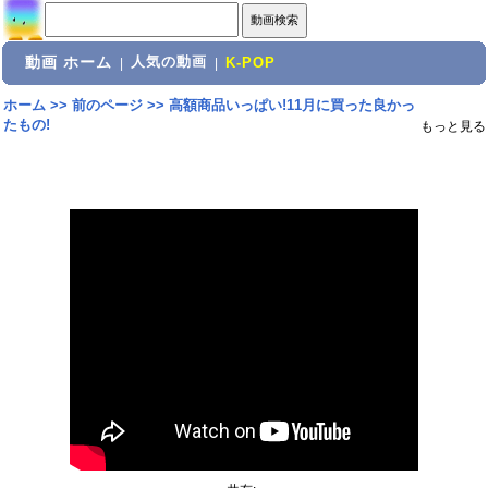
動画 ホーム
人気の動画
|
|
K-POP
ホーム
>>
前のページ
>>
高額商品いっぱい!11月に買った良かっ
たもの!
もっと見る