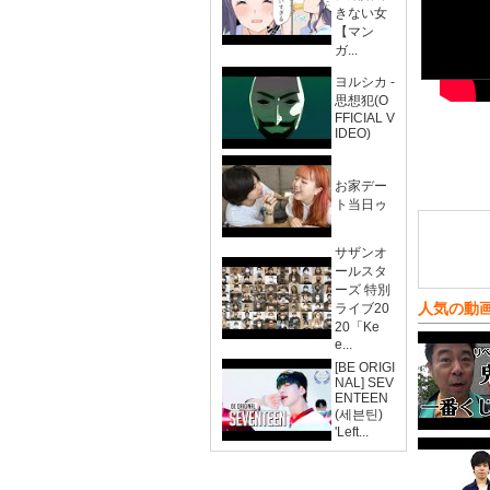
きない女
【マン
ガ...
ヨルシカ -
思想犯(O
FFICIAL V
IDEO)
お家デー
ト当日ゥ
サザンオ
ールスタ
ーズ 特別
人気の動
ライブ20
20「Ke
e...
[BE ORIGI
NAL] SEV
ENTEEN
(세븐틴)
'Left...