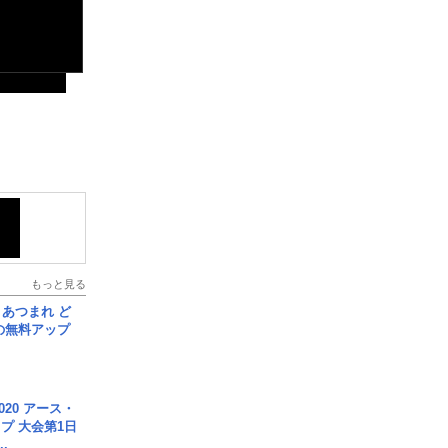
もっと見る
信] あつまれ ど
の無料アップ
020 アース・
プ 大会第1日
.