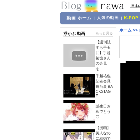
動画 ホーム
人気の動画
|
|
K-POP
ホーム
>>
浮かぶ 動画
もっと見る
【週刊誌
すら手玉
に】手越
祐也さん
の会見
を...
手越祐也
記者会見
舞台裏 BA
CKSTAG
E
誕生日お
めでとう
♡
【漫画】
美人なの
に結婚で