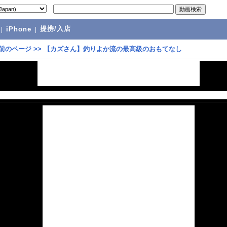
提携/入店
|
iPhone
|
前のページ
>>
【カズさん】釣りよか流の最高級のおもてなし