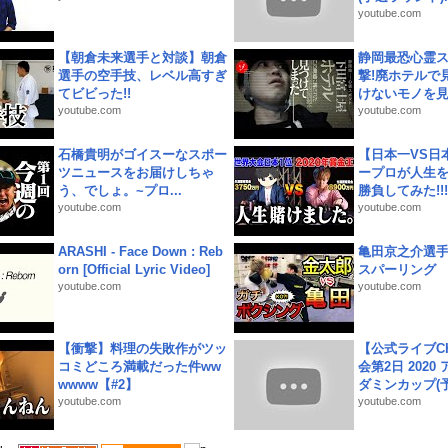
youtube.com
【朝倉未来選手と対談】朝倉
静岡最恐心霊
選手の空手技、レベル高すぎ
撃!廃ホテルで
てビビった!!
けないモノを見つ
youtube.com
youtube.com
石橋貴明がゴイスーなスポー
【日本一VS日
ツニュースをお届けしちゃ
ープロが人生
う、でしょ。~プロ...
勝負してみた!!!!!
youtube.com
youtube.com
ARASHI - Face Down : Reb
亀田京之介選
orn [Official Lyric Video]
スパーリング
youtube.com
youtube.com
【衝撃】料理の失敗作がツッ
【公式ライブC
コミどころ満載だった件ww
会第2日 2020
wwww【#2】
ダミンカップ(予.
youtube.com
youtube.com