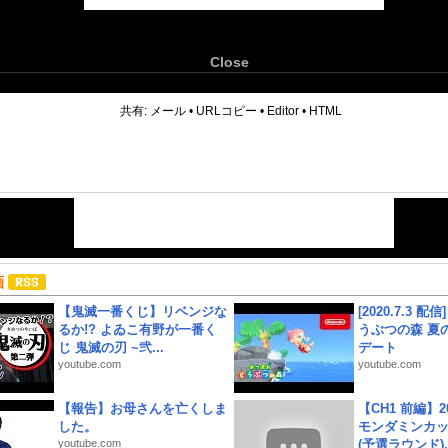
Close
6
共有:
メール
•
URLコピー
•
Editor
•
HTML
画
【鬼滅一番くじ】リベンジな
[2020.7.3 配
るか!? よゐこ有野が一番く
うぶつの森 夏
じ 鬼滅の刃 ~弐...
デート
youtube.com
youtube.com
【報告】お母さんを亡くしま
【CH1 前編】2
した。
モンダミンカッ
youtube.com
(予選ラウンド)..