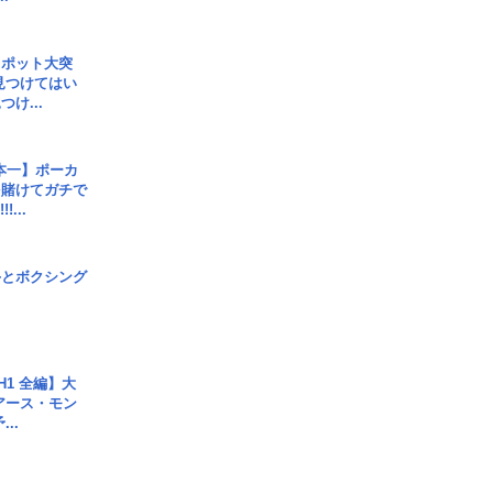
スポット大突
見つけてはい
け...
本一】ポーカ
を賭けてガチで
!...
手とボクシング
H1 全編】大
 アース・モン
..