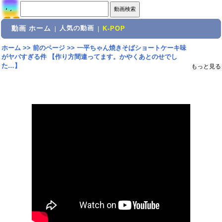
動画 ホーム
人気の動画
|
|
K-POP
ホーム
>>
前のページ
>>
一平ちゃん焼きそばショートケーキ味
がヤバすぎる件 【作り方間違ってます。かやくあとのせでし
た…】
もっと見る