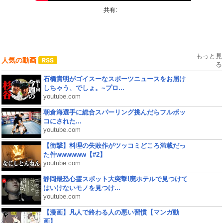
共有:
もっと見
人気の動画
る
石橋貴明がゴイスーなスポーツニュースをお届け
しちゃう、でしょ。~プロ...
youtube.com
朝倉海選手に総合スパーリング挑んだらフルボッ
コにされた...
youtube.com
【衝撃】料理の失敗作がツッコミどころ満載だっ
た件wwwwww【#2】
youtube.com
静岡最恐心霊スポット大突撃!廃ホテルで見つけて
はいけないモノを見つけ...
youtube.com
【漫画】凡人で終わる人の悪い習慣【マンガ動
画】