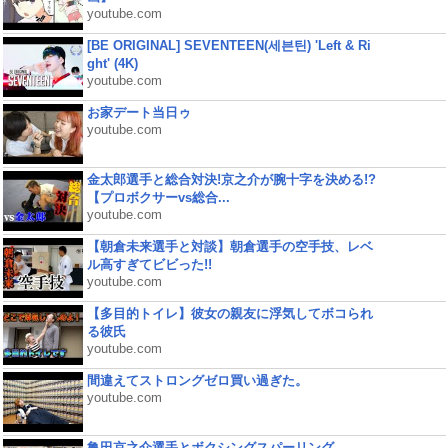
youtube.com
[BE ORIGINAL] SEVENTEEN(세븐틴) 'Left & Ri
ght' (4K)
youtube.com
お家デート当日ゥ
youtube.com
金太郎選手と総合対決!京之介が腕十字を決める!?
【プロボクサーvs総合...
youtube.com
【朝倉未来選手と対談】朝倉選手の空手技、レベ
ル高すぎてビビった!!
youtube.com
【多目的トイレ】彼女の親友に浮気してボコられ
る彼氏
youtube.com
間違えてストロングゼロ買い過ぎた。
youtube.com
亀田京之介選手とボクシングスパーリング